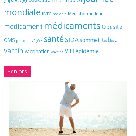
Hôpital
H1N1
grippe A
mondiale
livre
Mediator
médecins
maladie
médicaments
médicament
Obésité
santé
SIDA
tabac
OMS
sommeil
personnes âgées
vaccin
VIH
épidémie
vaccination
vaccins
Seniors