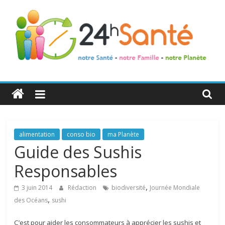
24h
Santé
La
alimentation
conso bio
ma Planète
santé
Guide des Sushis
de
Responsables
toute
la
,
3 juin 2014
Rédaction
biodiversité
Journée Mondiale
famille
,
des Océans
sushi
C’est pour aider les consommateurs à apprécier les sushis et