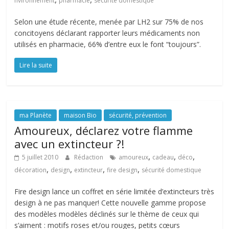
nvironnement
pharmacie
sécurité domestique
Selon une étude récente, menée par LH2 sur 75% de nos
concitoyens déclarant rapporter leurs médicaments non
utilisés en pharmacie, 66% d’entre eux le font “toujours”.
Lire la suite
ma Planète
maison Bio
sécurité, prévention
Amoureux, déclarez votre flamme
avec un extincteur ?!
,
,
,
5 juillet 2010
Rédaction
amoureux
cadeau
déco
,
,
,
,
décoration
design
extincteur
fire design
sécurité domestique
Fire design lance un coffret en série limitée d’extincteurs très
design à ne pas manquer! Cette nouvelle gamme propose
des modèles modèles déclinés sur le thème de ceux qui
s’aiment : motifs roses et/ou rouges, petits cœurs