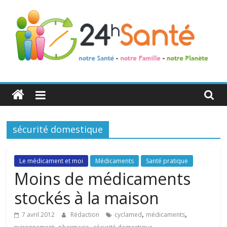
24h
Santé
sécurité domestique
La
santé
de
Le médicament et moi
Médicaments
Santé pratique
toute
Moins de médicaments
la
stockés à la maison
famille
,
,
7 avril 2012
Rédaction
cyclamed
médicaments
,
,