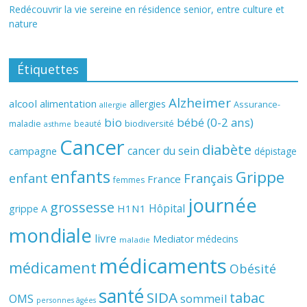
Redécouvrir la vie sereine en résidence senior, entre culture et
nature
Étiquettes
Alzheimer
alcool
alimentation
allergies
Assurance-
allergie
bio
bébé (0-2 ans)
biodiversité
maladie
beauté
asthme
Cancer
diabète
cancer du sein
campagne
dépistage
enfants
Grippe
enfant
Français
France
femmes
journée
grossesse
Hôpital
H1N1
grippe A
mondiale
livre
Mediator
médecins
maladie
médicaments
médicament
Obésité
santé
SIDA
tabac
OMS
sommeil
personnes âgées