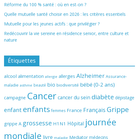
Réforme du 100 % santé : où en est-on ?
Quelle mutuelle santé choisir en 2026 : les critères essentiels
Mutuelle pour les jeunes actifs : que privilégier ?
Redécouvrir la vie sereine en résidence senior, entre culture et
nature
Étiquettes
Alzheimer
alcool
alimentation
allergies
Assurance-
allergie
bio
bébé (0-2 ans)
biodiversité
maladie
beauté
asthme
Cancer
diabète
cancer du sein
campagne
dépistage
enfants
Grippe
enfant
Français
France
femmes
journée
grossesse
Hôpital
H1N1
grippe A
mondiale
livre
Mediator
médecins
maladie