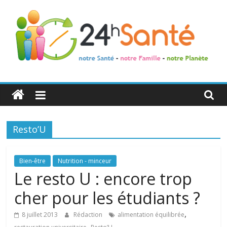
24h
Santé
Resto’U
La
santé
de
Bien-être
Nutrition - minceur
toute
Le resto U : encore trop
la
cher pour les étudiants ?
famille
,
8 juillet 2013
Rédaction
alimentation équilibrée
,