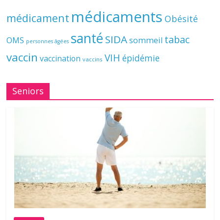
médicaments
médicament
Obésité
santé
SIDA
tabac
OMS
sommeil
personnes âgées
vaccin
VIH
épidémie
vaccination
vaccins
Seniors