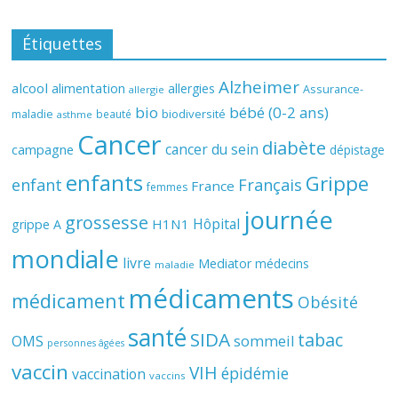
Étiquettes
Alzheimer
alcool
alimentation
allergies
Assurance-
allergie
bio
bébé (0-2 ans)
biodiversité
maladie
beauté
asthme
Cancer
diabète
cancer du sein
campagne
dépistage
enfants
Grippe
enfant
Français
France
femmes
journée
grossesse
Hôpital
H1N1
grippe A
mondiale
livre
Mediator
médecins
maladie
médicaments
médicament
Obésité
santé
SIDA
tabac
OMS
sommeil
personnes âgées
vaccin
VIH
épidémie
vaccination
vaccins