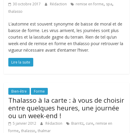
,
,
30 octobre 2017
Rédaction
remise en forme
spa
thalasso
L’automne est souvent synonyme de baisse de moral et de
baisse de forme. Les virus arrivent, les journées sont plus
courtes et la lassitude gagne du terrain. Rien de tel qu’un
week-end de remise en forme en thalasso pour retrouver la
vigueur nécessaire avant d’entamer l’hiver.
Lire la suite
Bien-être
Forme
Thalasso à la carte : à vous de choisir
entre quelques heures, une journée
ou un week-end !
,
,
5 janvier 2012
Rédaction
Biarritz
cure
remise en
,
,
forme
thalasso
thalmar