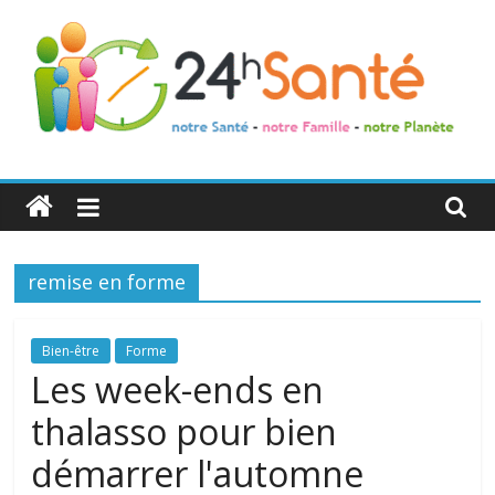
24h
Santé
remise en forme
La
santé
de
Bien-être
Forme
toute
Les week-ends en
la
thalasso pour bien
famille
démarrer l'automne