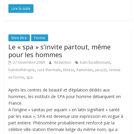
Lire la suite
Bien-être
Forme
Le « spa » s’invite partout, même
pour les hommes
,
27 novembre 2009
Rédaction
bain bouillonnant
,
,
,
,
,
balnéothérapie
cure thermale
fitness
hammam
jacuzzi
remise
,
en forme
spa
Après les centres de beauté et d’épilation dédiés aux
hommes, les instituts de SPA pour homme débarquent en
France.
A l’origine « sanitas per aquam » en latin signifiant « santé
par les eaux », SPA est devenue une expression en vogue à
part entière. Phénomène probablement renforcé par la
célèbre ville-station thermale belge du même nom, qui a