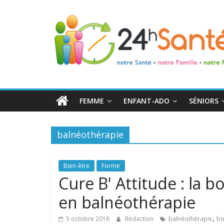
24h
Santé
La
santé
de
FEMME
ENFANT-ADO
SÉNIORS
toute
la
famille
balnéothérapie
Bien-être
Forme
Cure B' Attitude : la 
en balnéothérapie
,
5 octobre 2016
Rédaction
balnéothérapie
bo