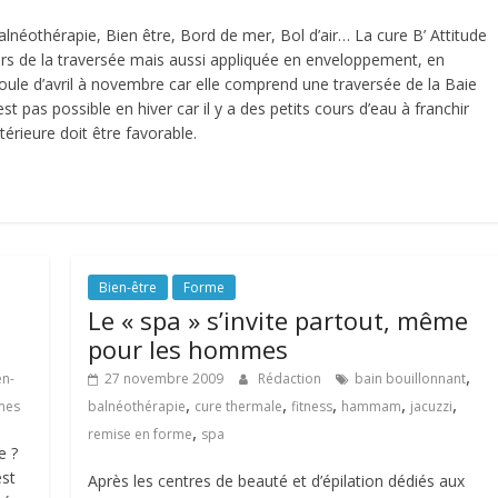
éothérapie, Bien être, Bord de mer, Bol d’air… La cure B’ Attitude
ors de la traversée mais aussi appliquée en enveloppement, en
ule d’avril à novembre car elle comprend une traversée de la Baie
t pas possible en hiver car il y a des petits cours d’eau à franchir
érieure doit être favorable.
Bien-être
Forme
Le « spa » s’invite partout, même
pour les hommes
,
en-
27 novembre 2009
Rédaction
bain bouillonnant
,
,
,
,
,
mes
balnéothérapie
cure thermale
fitness
hammam
jacuzzi
,
remise en forme
spa
e ?
est
Après les centres de beauté et d’épilation dédiés aux