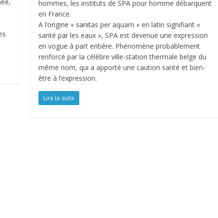
née,
hommes, les instituts de SPA pour homme débarquent
s
en France.
A l’origine « sanitas per aquam » en latin signifiant «
es
santé par les eaux », SPA est devenue une expression
en vogue à part entière. Phénomène probablement
renforcé par la célèbre ville-station thermale belge du
même nom, qui a apporté une caution santé et bien-
être à l’expression.
Lire la suite