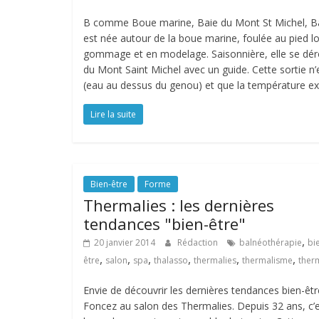
B comme Boue marine, Baie du Mont St Michel, Baln
est née autour de la boue marine, foulée au pied l
gommage et en modelage. Saisonnière, elle se déro
du Mont Saint Michel avec un guide. Cette sortie n’es
(eau au dessus du genou) et que la température ext
Lire la suite
Bien-être
Forme
Thermalies : les dernières
tendances "bien-être"
,
20 janvier 2014
Rédaction
balnéothérapie
bi
,
,
,
,
,
,
être
salon
spa
thalasso
thermalies
thermalisme
ther
Envie de découvrir les dernières tendances bien-êtr
Foncez au salon des Thermalies. Depuis 32 ans, c’