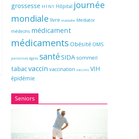
journée
grossesse
Hôpital
H1N1
mondiale
livre
Mediator
maladie
médicament
médecins
médicaments
Obésité
OMS
santé
SIDA
sommeil
personnes âgées
vaccin
tabac
VIH
vaccination
vaccins
épidémie
Seniors