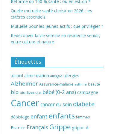
Réforme du 100 % santé : où en est-on ?
Quelle mutuelle santé choisir en 2026 : les
critères essentiels
Mutuelle pour les jeunes actifs : que privilégier ?
Redécouvrir la vie sereine en résidence senior,
entre culture et nature
Étiquettes
alcool
alimentation
allergies
allergie
Alzheimer
Assurance-maladie
beauté
asthme
bio
bébé (0-2 ans)
campagne
biodiversité
Cancer
diabète
cancer du sein
enfants
enfant
dépistage
femmes
Grippe
Français
France
grippe A