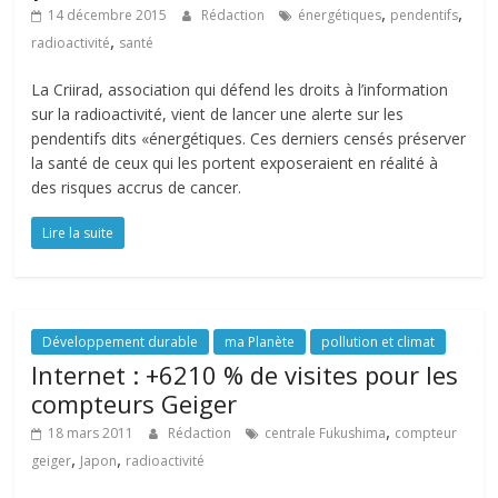
,
,
14 décembre 2015
Rédaction
énergétiques
pendentifs
,
radioactivité
santé
La Criirad, association qui défend les droits à l’information
sur la radioactivité, vient de lancer une alerte sur les
pendentifs dits «énergétiques. Ces derniers censés préserver
la santé de ceux qui les portent exposeraient en réalité à
des risques accrus de cancer.
Lire la suite
Développement durable
ma Planète
pollution et climat
Internet : +6210 % de visites pour les
compteurs Geiger
,
18 mars 2011
Rédaction
centrale Fukushima
compteur
,
,
geiger
Japon
radioactivité