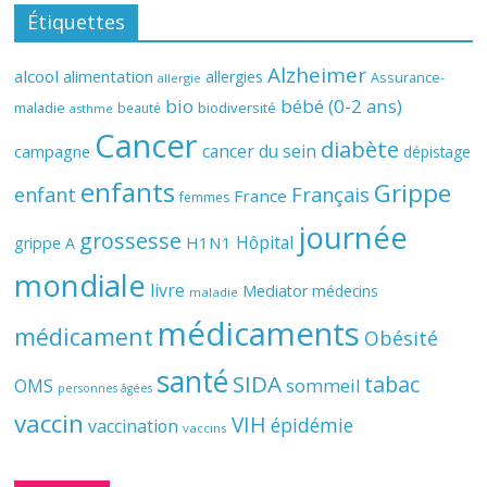
Étiquettes
Alzheimer
alcool
alimentation
allergies
Assurance-
allergie
bio
bébé (0-2 ans)
biodiversité
maladie
beauté
asthme
Cancer
diabète
cancer du sein
campagne
dépistage
enfants
Grippe
enfant
Français
France
femmes
journée
grossesse
Hôpital
H1N1
grippe A
mondiale
livre
Mediator
médecins
maladie
médicaments
médicament
Obésité
santé
SIDA
tabac
OMS
sommeil
personnes âgées
vaccin
VIH
épidémie
vaccination
vaccins