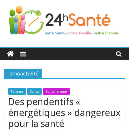
24h
Santé
radioactivité
La
santé
de
Femme
Santé
Santé femme
toute
Des pendentifs «
la
énergétiques » dangereux
famille
pour la santé