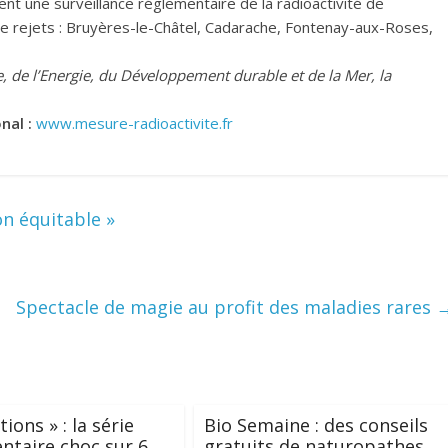
nt une surveillance réglementaire de la radioactivité de
 de rejets : Bruyères-le-Châtel, Cadarache, Fontenay-aux-Roses,
ie, de l’Energie, du Développement durable et de la Mer, la
nal :
www.mesure-radioactivite.fr
n équitable »
Spectacle de magie au profit des maladies rares
tions » : la série
Bio Semaine : des conseils
taire choc sur 6
gratuits de naturopathes,