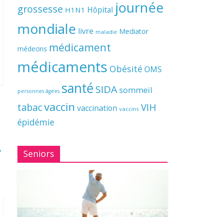
journée
grossesse
Hôpital
H1N1
mondiale
livre
Mediator
maladie
médicament
médecins
médicaments
Obésité
OMS
santé
SIDA
sommeil
personnes âgées
vaccin
tabac
VIH
vaccination
vaccins
épidémie
→
Seniors