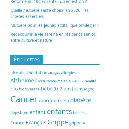
Réforme du 100 % santé : où en est-on ?
Quelle mutuelle santé choisir en 2026 : les
critères essentiels
Mutuelle pour les jeunes actifs : que privilégier ?
Redécouvrir la vie sereine en résidence senior,
entre culture et nature
Étiquettes
alcool
alimentation
allergies
allergie
Alzheimer
Assurance-maladie
beauté
asthme
bio
bébé (0-2 ans)
campagne
biodiversité
Cancer
diabète
cancer du sein
enfants
enfant
dépistage
femmes
Grippe
Français
France
grippe A