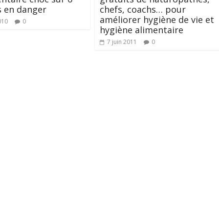
s en danger
chefs, coachs… pour
améliorer hygiène de vie et
010
0
hygiène alimentaire
7 juin 2011
0