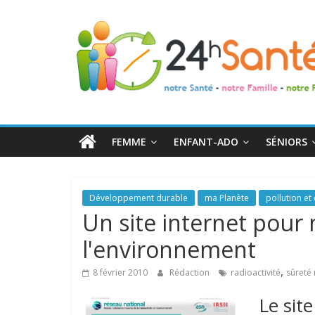
24h
Santé
La
santé
de
FEMME
ENFANT-ADO
SÉNIORS
toute
la
famille
Développement durable
ma Planète
pollution et 
Un site internet pour 
l'environnement
,
8 février 2010
Rédaction
radioactivité
sûreté 
Le sit