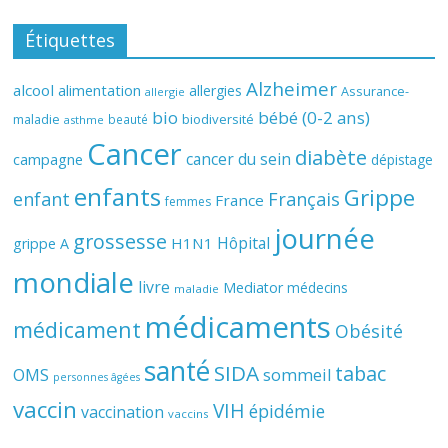
Étiquettes
Alzheimer
alcool
alimentation
allergies
Assurance-
allergie
bio
bébé (0-2 ans)
biodiversité
maladie
beauté
asthme
Cancer
diabète
cancer du sein
campagne
dépistage
enfants
Grippe
enfant
Français
France
femmes
journée
grossesse
Hôpital
H1N1
grippe A
mondiale
livre
Mediator
médecins
maladie
médicaments
médicament
Obésité
santé
SIDA
tabac
OMS
sommeil
personnes âgées
vaccin
VIH
épidémie
vaccination
vaccins