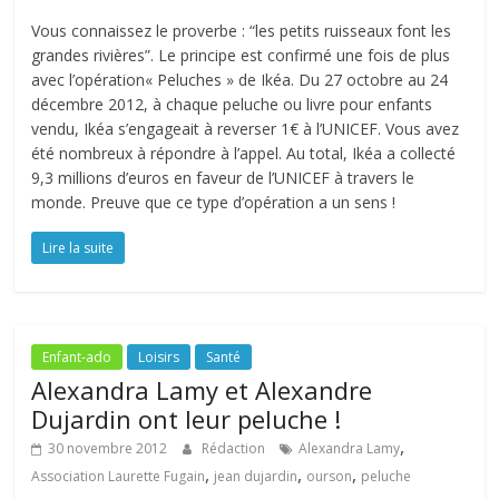
Vous connaissez le proverbe : “les petits ruisseaux font les
grandes rivières”. Le principe est confirmé une fois de plus
avec l’opération« Peluches » de Ikéa. Du 27 octobre au 24
décembre 2012, à chaque peluche ou livre pour enfants
vendu, Ikéa s’engageait à reverser 1€ à l’UNICEF. Vous avez
été nombreux à répondre à l’appel. Au total, Ikéa a collecté
9,3 millions d’euros en faveur de l’UNICEF à travers le
monde. Preuve que ce type d’opération a un sens !
Lire la suite
Enfant-ado
Loisirs
Santé
Alexandra Lamy et Alexandre
Dujardin ont leur peluche !
,
30 novembre 2012
Rédaction
Alexandra Lamy
,
,
,
Association Laurette Fugain
jean dujardin
ourson
peluche