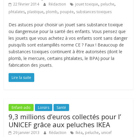
,
,
22 février 2014
Rédaction
jouet toxique
peluche
,
,
,
,
phtalates
plastique
plomb
poupée
substances toxiques
Des astuces pour choisir un jouet sans substance toxique
ou dangereuse pour la santé des enfants. Vous pensez que
les jouets que vous achetez à vos enfants sont sans danger
puisqu’ils sont estampillés norme CE ? Faux ! Beaucoup de
substances toxiques continuent à être autorisées (dont le
plomb, le mercure, certains phtalates, le BPA) pour la
fabrication des jouets.
Lire la suite
Enfant-ado
Loisirs
Santé
9,3 millions d’euros collectés pour l’
UNICEF grâce aux peluches IKEA
,
,
29 janvier 2013
Rédaction
Ikéa
peluche
unicef