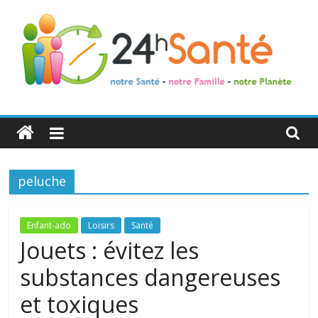
24h
Santé
peluche
La
santé
de
Enfant-ado
Loisirs
Santé
toute
Jouets : évitez les
la
substances dangereuses
famille
et toxiques