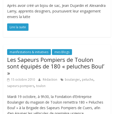
Après avoir créé un bijou de sac, Jean Dujardin et Alexandra
Lamy, apprentis designers, poursuivent leur engagement
envers la lutte
Lire la suite
manifestations & initiatives
mes Blogs
Les Sapeurs Pompiers de Toulon
sont équipés de 180 « peluches Boul’
»
,
,
15 octobre 2010
Rédaction
boulanger
peluche
,
sapeurs-pompiers
toulon
Mardi 19 octobre, à 9h30, la Fondation d’Entreprise
Boulanger du magasin de Toulon remettra 180 « Peluches
Boul’ » à la Brigade des Sapeurs Pompiers de Cuers, afin
d’en équiper les véhicules de première urgence.