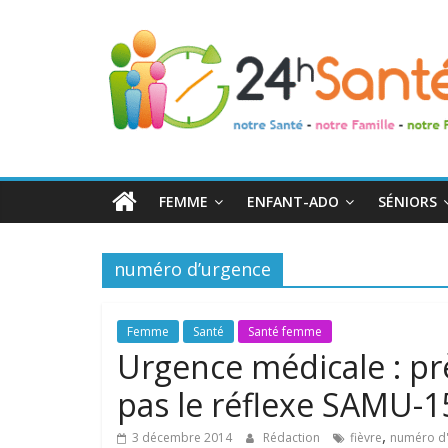
24h
Santé
La
santé
de
FEMME
ENFANT-ADO
SÉNIORS
toute
la
famille
numéro d’urgence
Femme
Santé
Santé femme
Urgence médicale : prè
pas le réflexe SAMU-1
,
3 décembre 2014
Rédaction
fièvre
numéro d