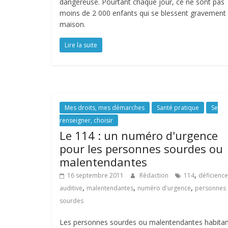
dangereuse. Pourtant chaque jour, ce ne sont pas
moins de 2 000 enfants qui se blessent gravement 
maison.
Lire la suite
Mes droits, mes démarches
Santé pratique
Se
renseigner, choisir
Le 114 : un numéro d'urgence
pour les personnes sourdes ou
malentendantes
,
16 septembre 2011
Rédaction
114
déficience
,
,
,
auditive
malentendantes
numéro d'urgence
personnes
sourdes
Les personnes sourdes ou malentendantes habitan