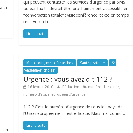
qui peuvent contacter les services d’urgence par SMS
à la
ou par fax ! Il devrait être prochainement accessible en
“conversation totale” : visioconférence, texte en temps
réel, voix, etc.
Lire la suite
Mes droits, mes démarches
Santé pratique
Se
renseigner, choisir
Urgence : vous avez dit 112 ?
,
16 février 2010
Rédaction
numéro d'urgence
numéro d’appel européen d’urgence
112 ? C’est le numéro d’urgence de tous les pays de
l’Union européenne : il est efficace. Mais mal connu…
Lire la suite
t en