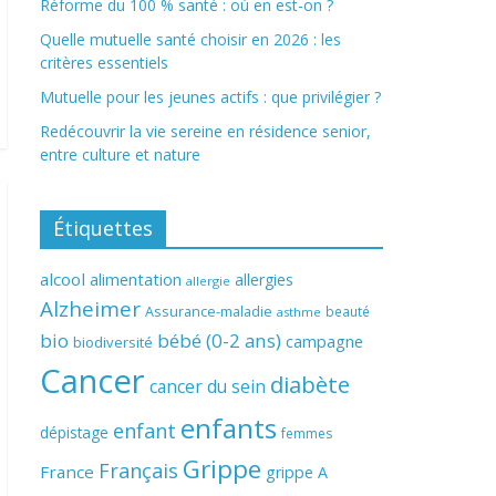
Réforme du 100 % santé : où en est-on ?
Quelle mutuelle santé choisir en 2026 : les
critères essentiels
Mutuelle pour les jeunes actifs : que privilégier ?
Redécouvrir la vie sereine en résidence senior,
entre culture et nature
Étiquettes
alcool
alimentation
allergies
allergie
Alzheimer
Assurance-maladie
beauté
asthme
bio
bébé (0-2 ans)
campagne
biodiversité
Cancer
diabète
cancer du sein
enfants
enfant
dépistage
femmes
Grippe
Français
France
grippe A