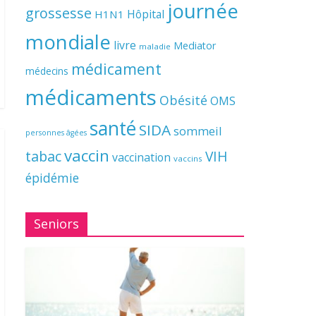
journée
grossesse
Hôpital
H1N1
mondiale
livre
Mediator
maladie
médicament
médecins
médicaments
Obésité
OMS
santé
SIDA
sommeil
personnes âgées
vaccin
tabac
VIH
vaccination
vaccins
épidémie
Seniors