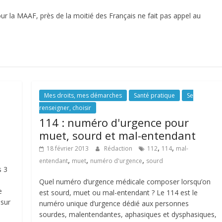
ur la MAAF, près de la moitié des Français ne fait pas appel au
Mes droits, mes démarches
Santé pratique
Se
renseigner, choisir
114 : numéro d'urgence pour
muet, sourd et mal-entendant
,
,
18 février 2013
Rédaction
112
114
mal-
,
,
,
entendant
muet
numéro d'urgence
sourd
s 3
Quel numéro d’urgence médicale composer lorsqu’on
e
est sourd, muet ou mal-entendant ? Le 114 est le
 sur
numéro unique d’urgence dédié aux personnes
sourdes, malentendantes, aphasiques et dysphasiques,