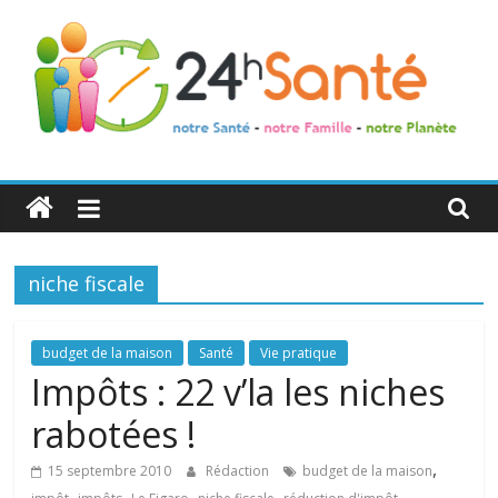
24h
Santé
niche fiscale
La
santé
de
budget de la maison
Santé
Vie pratique
toute
Impôts : 22 v’la les niches
la
rabotées !
famille
,
15 septembre 2010
Rédaction
budget de la maison
,
,
,
,