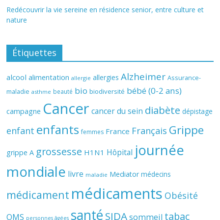
Redécouvrir la vie sereine en résidence senior, entre culture et
nature
Étiquettes
Alzheimer
alcool
alimentation
allergies
Assurance-
allergie
bio
bébé (0-2 ans)
biodiversité
maladie
beauté
asthme
Cancer
diabète
cancer du sein
campagne
dépistage
enfants
Grippe
enfant
Français
France
femmes
journée
grossesse
Hôpital
H1N1
grippe A
mondiale
livre
Mediator
médecins
maladie
médicaments
médicament
Obésité
santé
SIDA
tabac
OMS
sommeil
personnes âgées