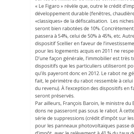
« Le Figaro » révèle que, outre le crédit d’
développement durable (fenêtres, chaudières
«classiques» de la défiscalisation. Les niche
seront bien rabotées de 10%. Concrètement, 
passera à 54%, celui de 50% à 45%, etc. Autr
dispositif Scellier en faveur de l’investisse
pour les logements acquis en 2011 ne resp
D’une façon générale, l’immobilier est très 
dispositifs que les particuliers utiliseront 
qu’ils payeront donc en 2012. Le rabot ne g
fait, le périmètre du rabot ressemble à celu
du revenu). À l’exception des dispositifs en 
seront préservés.
Par ailleurs, François Baroin, le ministre d
dons ne passeront pas sous le rabot. À cett
série de suppressions (crédit d’impôt sur les
pour les panneaux photovoltaïques passe de 
d’impôt, avec le relèvement à 41 % du taux d