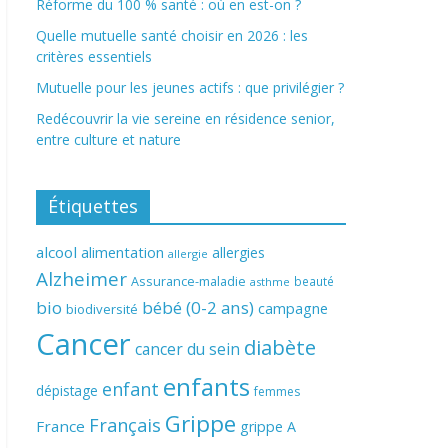
Réforme du 100 % santé : où en est-on ?
Quelle mutuelle santé choisir en 2026 : les
critères essentiels
Mutuelle pour les jeunes actifs : que privilégier ?
Redécouvrir la vie sereine en résidence senior,
entre culture et nature
Étiquettes
alcool
alimentation
allergies
allergie
Alzheimer
Assurance-maladie
beauté
asthme
bio
bébé (0-2 ans)
campagne
biodiversité
Cancer
diabète
cancer du sein
enfants
enfant
dépistage
femmes
Grippe
Français
France
grippe A