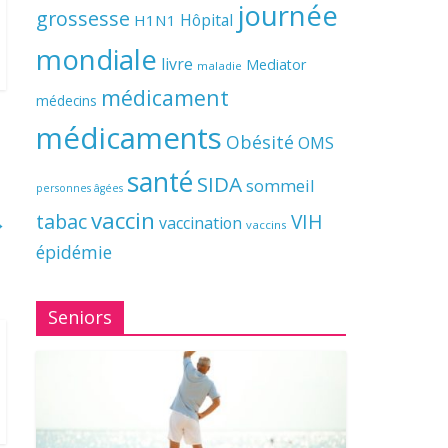
journée
grossesse
Hôpital
H1N1
mondiale
livre
Mediator
maladie
médicament
médecins
médicaments
Obésité
OMS
santé
SIDA
sommeil
personnes âgées
vaccin
tabac
VIH
→
vaccination
vaccins
épidémie
Seniors