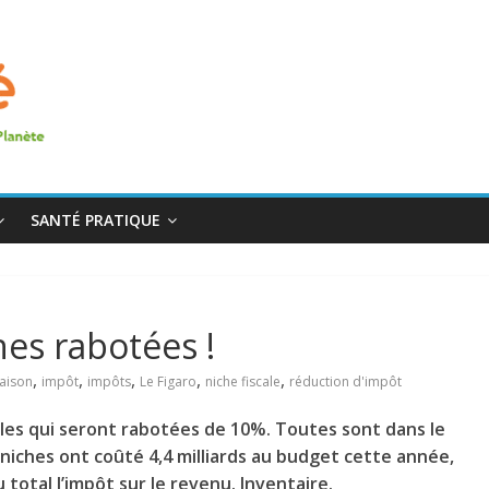
SANTÉ PRATIQUE
ches rabotées !
,
,
,
,
,
aison
impôt
impôts
Le Figaro
niche fiscale
réduction d'impôt
ales qui seront rabotées de 10%. Toutes sont dans le
2 niches ont coûté 4,4 milliards au budget cette année,
 total l’impôt sur le revenu. Inventaire.