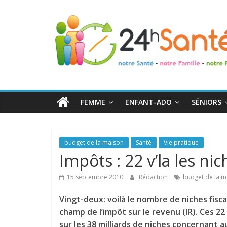
24h
Santé
La
santé
de
FEMME
ENFANT-ADO
SÉNIORS
toute
la
famille
budget de la maison
Santé
Vie pratique
Impôts : 22 v’la les ni
15 septembre 2010
Rédaction
budget de la m
Vingt-deux: voilà le nombre de niches fisc
champ de l’impôt sur le revenu (IR). Ces 2
sur les 38 milliards de niches concernant au