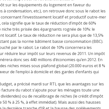
impôt sur les équipements du logement en faveur du
 à condensation, etc.), on retrouve donc sous le rabot les
s concernant l’investissement locatif et productif outre-mer
cela signifie que le taux de réduction d’impôt de 60%
e niche très prisée des épargnants rognée de 10%: le
ment locatif. Le taux de réduction ne sera plus que de 13,5%
ectant pas la norme bâtiment basse consommation (BBC).
touché par le rabot. Le rabot de 10% concernera les
pour réduire leur impôt sur leurs revenus de 2011. Un impôt
énérera donc ses 440 millions d’économies qu’en 2012. En
i des niches mises sous plafond global (20.000 euros et 8 %
faveur de l’emploi à domicile et des gardes d’enfants qui
u Budget, a précisé mardi sur RTL que les avantages sur les
e facture du rabot s’ajoute pour les ménages toute une
 dividendes) ou de recalibrage de niches (le crédit d’impôt
50 % à 25 %, à effet immédiat). Mais aussi des hausses
e la dernière tranche d’IR et la hausse des prélèvements