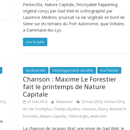
Pentecôte, Nature Capitale, l’incroyable happening
végétal conçu par Gad Weil et scénographié par
Laurence Médioni, poursuit sa vie végétale en bord de
Seine sur les terrains du Port Autonome, quai Voltaire,
à Dammarie-lès-Lys.
Lire la suite
biodiversité
Développement durable
ma Planète
Chanson : Maxime Le Forestier
fait le printemps de Nature
Capitale
,
,
,
010
21 mai 2010
Rédaction
23 mai 2010
24 mai 2010
,
,
,
,
Arc de Triomphe
Champs Elysées
chanson
fleurs
Maxime le
,
,
,
Forestier
Nature Capitale
Télécharger
week-end
ux
La chanson de Jacques Brel, une envie de Gad Weil, le