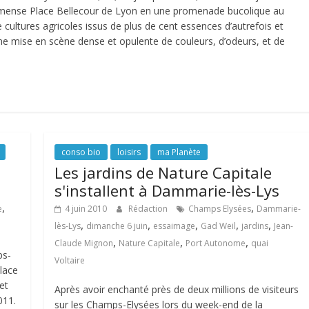
immense Place Bellecour de Lyon en une promenade bucolique au
e cultures agricoles issus de plus de cent essences d’autrefois et
une mise en scène dense et opulente de couleurs, d’odeurs, et de
conso bio
loisirs
ma Planète
Les jardins de Nature Capitale
s'installent à Dammarie-lès-Lys
,
,
e
4 juin 2010
Rédaction
Champs Elysées
Dammarie-
,
,
,
,
,
lès-Lys
dimanche 6 juin
essaimage
Gad Weil
jardins
Jean-
,
,
,
Claude Mignon
Nature Capitale
Port Autonome
quai
ps-
Voltaire
lace
et
Après avoir enchanté près de deux millions de visiteurs
011.
sur les Champs-Elysées lors du week-end de la