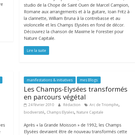
re
studio de la Chope de Saint Ouen de Marcel Campion,
Romane aux arrangements et à la guitare, Ioan Fritz à
la clarinette, William Bruna à la contrebasse et au
violoncelle et les Champs Elysées en fond de décor.
Découvrez la chanson de Maxime le Forestier pour
Nature Capitale.
Lire la suite
manifestations & initiatives
mes Blogs
Les Champs-Elysées transformés
en parcours végétal
,
24 février 2010
Rédaction
Arc de Triomphe
,
,
biodiversité
Champs Elysées
Nature Capitale
ées
Après « la Grande Moisson » de 1992, les Champs
e
Elysées devraient être de nouveau transformés cette