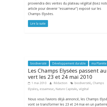
proviendra des ventes du plateau végétal (lisez not
article pour devenir “essaimeur”) exposé sur les
Champs Elysées.
Lire la suite
biodiversité
Développement durable
ma Planète
Les Champs Elysées passent au
vert les 23 et 24 mai 2010
,
1 mai 2010
Rédaction
biodiversité
Champs
,
,
,
Elysées
essaimeur
Nature Capitale
végétal
Nous vous l’avions déjà annoncé, les Champs Elys
vont se transformer les 23 et 24 mai en un parterr