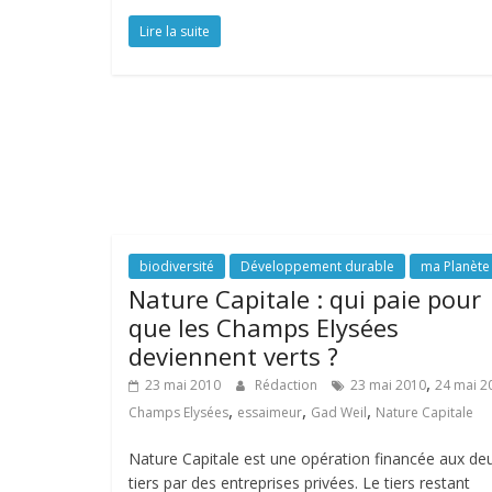
Lire la suite
biodiversité
Développement durable
ma Planète
Nature Capitale : qui paie pour
que les Champs Elysées
deviennent verts ?
,
23 mai 2010
Rédaction
23 mai 2010
24 mai 2
,
,
,
Champs Elysées
essaimeur
Gad Weil
Nature Capitale
Nature Capitale est une opération financée aux de
tiers par des entreprises privées. Le tiers restant