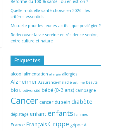
Réforme du 100 % santé : où en est-on ?
Quelle mutuelle santé choisir en 2026 : les
critères essentiels
Mutuelle pour les jeunes actifs : que privilégier ?
Redécouvrir la vie sereine en résidence senior,
entre culture et nature
Étiquettes
alcool
alimentation
allergies
allergie
Alzheimer
Assurance-maladie
beauté
asthme
bio
bébé (0-2 ans)
campagne
biodiversité
Cancer
diabète
cancer du sein
enfants
enfant
dépistage
femmes
Grippe
Français
France
grippe A