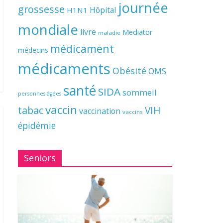
journée
grossesse
Hôpital
H1N1
mondiale
livre
Mediator
maladie
médicament
médecins
médicaments
Obésité
OMS
santé
SIDA
sommeil
personnes âgées
vaccin
tabac
VIH
vaccination
vaccins
épidémie
Seniors