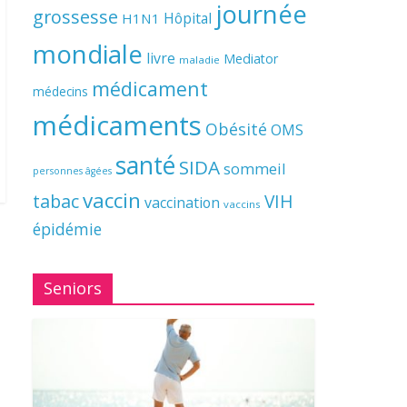
journée
grossesse
Hôpital
H1N1
mondiale
livre
Mediator
maladie
médicament
médecins
médicaments
Obésité
OMS
santé
SIDA
sommeil
personnes âgées
vaccin
tabac
VIH
vaccination
vaccins
épidémie
Seniors