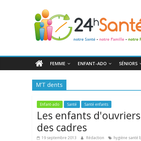
24h
Santé
La
santé
de
FEMME
ENFANT-ADO
SÉNIORS
toute
la
famille
M’T dents
Enfant-ado
Santé
Santé enfants
Les enfants d'ouvriers
des cadres
19 septembre 2013
Rédaction
hygiène santé 