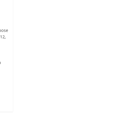
opose
 12,
n