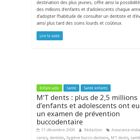
destination des plus jeunes, offre ainsi la possibilité
des millions d’enfants et d’adolescents chaque ann
d’adopter l’habitude de consulter un dentiste et d’év
ainsi plus tard des soins lourds et coûteux.
Lire la suite
Enfant-ado
Santé
Santé enfants
M'T dents : plus de 2,5 millions
d’enfants et adolescents ont eu
un examen de prévention
buccodentaire
17 décembre 2009
Rédaction
Assurance-mala
,
,
,
,
caries
dentiste
hygiène bucco-dentaire
M'T dents
sant