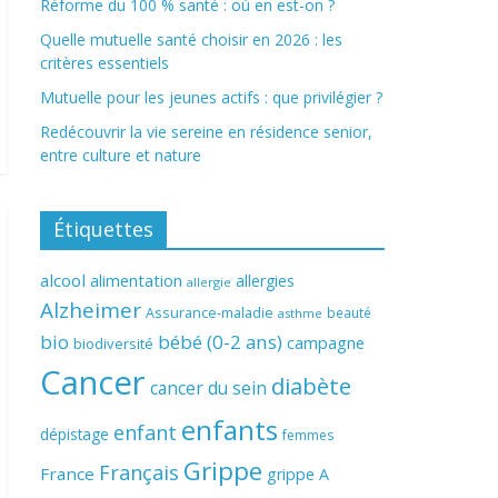
Réforme du 100 % santé : où en est-on ?
Quelle mutuelle santé choisir en 2026 : les
critères essentiels
Mutuelle pour les jeunes actifs : que privilégier ?
Redécouvrir la vie sereine en résidence senior,
entre culture et nature
Étiquettes
alcool
alimentation
allergies
allergie
Alzheimer
Assurance-maladie
beauté
asthme
bio
bébé (0-2 ans)
campagne
biodiversité
Cancer
diabète
cancer du sein
enfants
enfant
dépistage
femmes
Grippe
Français
France
grippe A