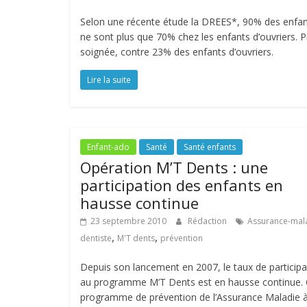
Selon une récente étude la DREES*, 90% des enfants
ne sont plus que 70% chez les enfants d’ouvriers. P
soignée, contre 23% des enfants d’ouvriers.
Lire la suite
Enfant-ado
Santé
Santé enfants
Opération M’T Dents : une
participation des enfants en
hausse continue
23 septembre 2010
Rédaction
Assurance-mal
,
,
dentiste
M'T dents
prévention
Depuis son lancement en 2007, le taux de participa
au programme M’T Dents est en hausse continue.
programme de prévention de l’Assurance Maladie 