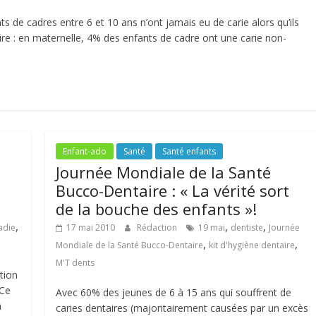
 de cadres entre 6 et 10 ans n’ont jamais eu de carie alors qu’ils
ire : en maternelle, 4% des enfants de cadre ont une carie non-
Enfant-ado
Santé
Santé enfants
Journée Mondiale de la Santé
Bucco-Dentaire : « La vérité sort
de la bouche des enfants »!
,
,
,
adie
17 mai 2010
Rédaction
19 mai
dentiste
Journée
,
,
Mondiale de la Santé Bucco-Dentaire
kit d'hygiène dentaire
M'T dents
tion
 Ce
Avec 60% des jeunes de 6 à 15 ans qui souffrent de
à
caries dentaires (majoritairement causées par un excès