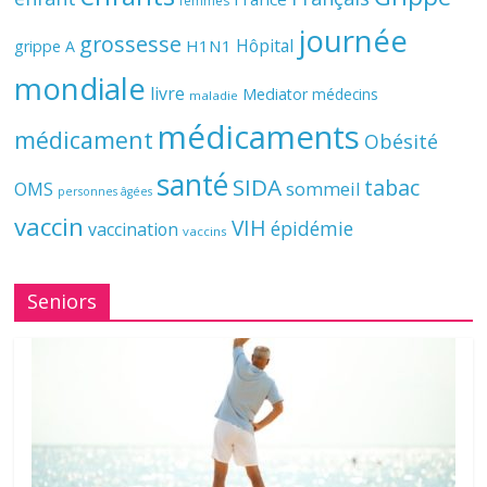
femmes
journée
grossesse
Hôpital
H1N1
grippe A
mondiale
livre
Mediator
médecins
maladie
médicaments
médicament
Obésité
santé
SIDA
tabac
OMS
sommeil
personnes âgées
vaccin
VIH
épidémie
vaccination
vaccins
Seniors