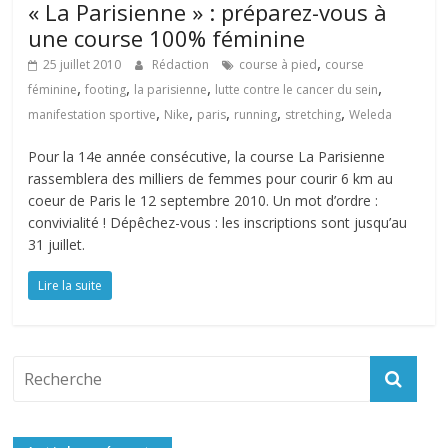
« La Parisienne » : préparez-vous à
une course 100% féminine
,
25 juillet 2010
Rédaction
course à pied
course
,
,
,
,
féminine
footing
la parisienne
lutte contre le cancer du sein
,
,
,
,
,
manifestation sportive
Nike
paris
running
stretching
Weleda
Pour la 14e année consécutive, la course La Parisienne
rassemblera des milliers de femmes pour courir 6 km au
coeur de Paris le 12 septembre 2010. Un mot d’ordre :
convivialité ! Dépêchez-vous : les inscriptions sont jusqu’au
31 juillet.
Lire la suite