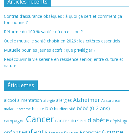
Articles récents
Contrat d’assurance obsèques : à quoi ça sert et comment ça
fonctionne ?
Réforme du 100 % santé : où en est-on ?
Quelle mutuelle santé choisir en 2026 : les critères essentiels
Mutuelle pour les jeunes actifs : que privilégier ?
Redécouvrir la vie sereine en résidence senior, entre culture et
nature
Étiquettes
Alzheimer
alcool
alimentation
allergies
Assurance-
allergie
bio
bébé (0-2 ans)
biodiversité
maladie
beauté
asthme
Cancer
diabète
cancer du sein
campagne
dépistage
enfants
Grippe
enfant
Français
France