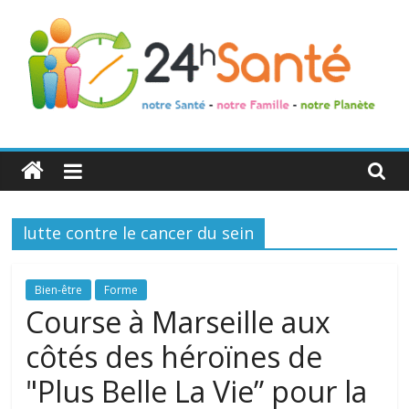
24h
Santé
lutte contre le cancer du sein
La
santé
de
Bien-être
Forme
toute
Course à Marseille aux
la
côtés des héroïnes de
famille
"Plus Belle La Vie” pour la