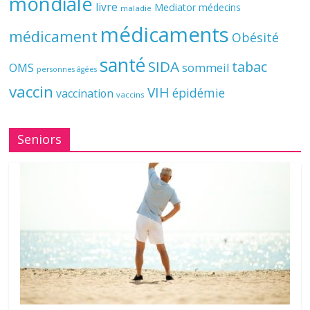
mondiale
livre
Mediator
médecins
maladie
médicaments
médicament
Obésité
santé
SIDA
tabac
OMS
sommeil
personnes âgées
vaccin
VIH
épidémie
vaccination
vaccins
Seniors