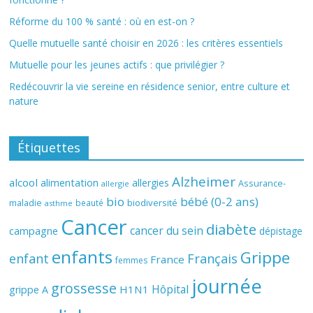
Réforme du 100 % santé : où en est-on ?
Quelle mutuelle santé choisir en 2026 : les critères essentiels
Mutuelle pour les jeunes actifs : que privilégier ?
Redécouvrir la vie sereine en résidence senior, entre culture et
nature
Étiquettes
Alzheimer
alcool
alimentation
allergies
Assurance-
allergie
bio
bébé (0-2 ans)
biodiversité
maladie
beauté
asthme
Cancer
diabète
cancer du sein
campagne
dépistage
enfants
Grippe
enfant
Français
France
femmes
journée
grossesse
Hôpital
H1N1
grippe A