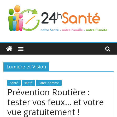
24h
Santé
Lumière et Vision
La
santé
de
Santé
santé
Santé homme
toute
Prévention Routière :
la
tester vos feux… et votre
famille
vue gratuitement !