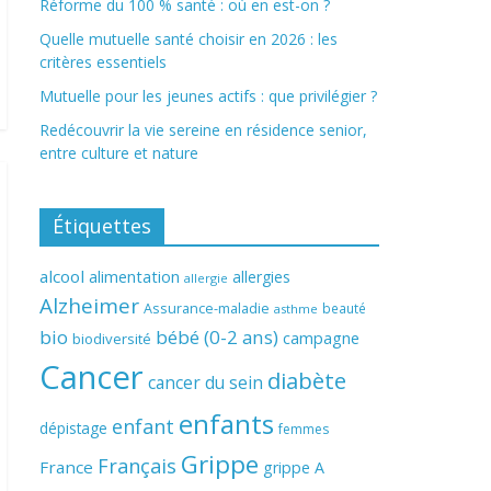
Réforme du 100 % santé : où en est-on ?
Quelle mutuelle santé choisir en 2026 : les
critères essentiels
Mutuelle pour les jeunes actifs : que privilégier ?
Redécouvrir la vie sereine en résidence senior,
entre culture et nature
Étiquettes
alcool
alimentation
allergies
allergie
Alzheimer
Assurance-maladie
beauté
asthme
bio
bébé (0-2 ans)
campagne
biodiversité
Cancer
diabète
cancer du sein
enfants
enfant
dépistage
femmes
Grippe
Français
France
grippe A