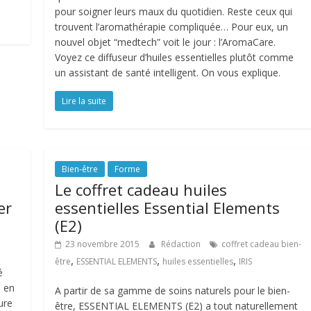
pour soigner leurs maux du quotidien. Reste ceux qui
trouvent l’aromathérapie compliquée… Pour eux, un
nouvel objet “medtech” voit le jour : l’AromaCare.
Voyez ce diffuseur d’huiles essentielles plutôt comme
un assistant de santé intelligent. On vous explique.
Lire la suite
Bien-être
Forme
Le coffret cadeau huiles
er
essentielles Essential Elements
(E2)
23 novembre 2015
Rédaction
coffret cadeau bien-
,
,
,
être
ESSENTIAL ELEMENTS
huiles essentielles
IRIS
é
s en
A partir de sa gamme de soins naturels pour le bien-
ure
être, ESSENTIAL ELEMENTS (E2) a tout naturellement