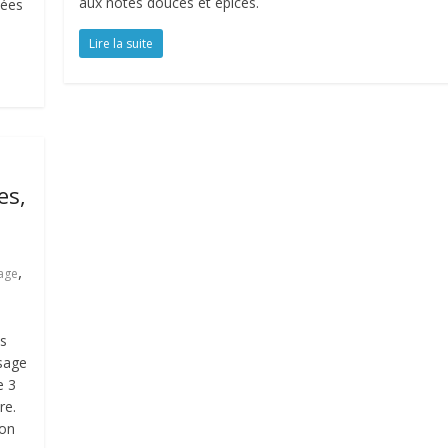
aux notes douces et épices.
iées
Lire la suite
es,
,
age
es
ssage
e 3
re.
ion