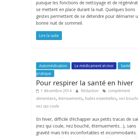
puisque les fonctions de nettoyage et de régénéra
se mettent en place durant la nuit. Quelques bons
gestes permettent de se détendre pour démarrer 
bonne nuit de sommeil.
Lire la suite
Automédication
Le médicament et moi
Santé
pratique
Pour respirer la santé en hiver
1 décembre 2014
Rédaction
complément
,
,
,
alimentaire
éternuements
huiles essentielles
nez bouch
nez qui coule
En hiver, difficile d’échapper aux petits tracas de sa
(nez qui coule, nez bouché, éternuements…), sans
gravité mais très inconfortables et incommodants.