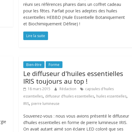
réuni ses références phares dans un coffret cadeau
pour les fêtes. Parfait pour les adeptes des huiles
essentielles HEBBD (Huile Essentielle Botaniquement
et Biochimiquement Définie) !
Lire la suite
Bien-être
Forme
Le diffuseur d'huiles essentielles
IRIS toujours au top !
18 mars 2015
Rédaction
capsules d'huiles
,
,
,
essentielles
diffuseur d’huiles essentielles
huiles essentielles
,
IRIS
pierre lumineuse
Souvenez-vous : nous vous avions présenté le diffuseur
rgie
d’huiles essentielles en forme de pierre lumineuse IRIS.
On avait autant aimé son éclaire LED coloré que ses