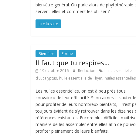
bien-être général. On parle alors de phytothérapie e
servent-elles et comment les utiliser ?
Lire la suite
Bien-être
Forme
Il faut que tu respires…
19 octobre 2016
Rédaction
huile essentielle
,
,
d’Eucalyptus
huile essentielle de Thym
huiles essentielles
Les huiles essentielles, on est à peu près tous
convaincu de leur efficacité. Si on aimerait sauter l
pour profiter de leurs nombreux bienfaits, il n’est p
toujours évident de s’y retrouver dans les dizaines 
références existantes. Encore plus difficile : maîtrise
manière de les assembler entre elles afin de pouvo
profiter pleinement de leurs bienfaits.