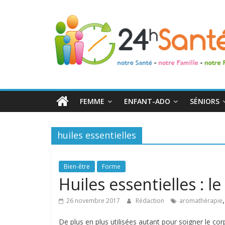
24h
Santé
La
santé
de
FEMME
ENFANT-ADO
SÉNIORS
toute
la
famille
huiles essentielles
Bien-être
Forme
Huiles essentielles : 
26 novembre 2017
Rédaction
aromathérapie
De plus en plus utilisées autant pour soigner le corp