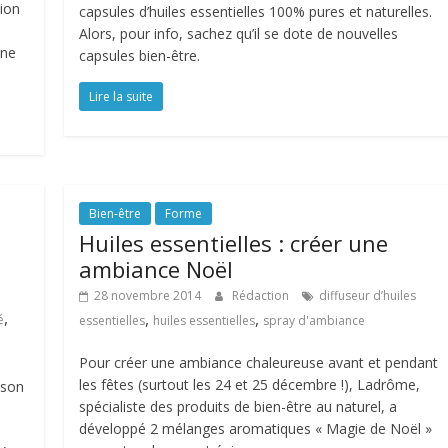
tion
capsules d’huiles essentielles 100% pures et naturelles.
Alors, pour info, sachez qu’il se dote de nouvelles
une
capsules bien-être.
Lire la suite
Bien-être
Forme
Huiles essentielles : créer une
ambiance Noël
28 novembre 2014
Rédaction
diffuseur d’huiles
,
,
,
é
essentielles
huiles essentielles
spray d'ambiance
Pour créer une ambiance chaleureuse avant et pendant
les fêtes (surtout les 24 et 25 décembre !), Ladrôme,
ison
spécialiste des produits de bien-être au naturel, a
développé 2 mélanges aromatiques « Magie de Noël »