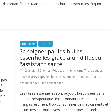
t d’aromathérapie. Mais que sont les huiles essentielles, à quoi
Bien-être
Forme
Se soigner par les huiles
essentielles grâce à un diffuseur
"assistant santé"
,
12 janvier 2016
Rédaction
Aroma Therapeutics
,
,
AromaCare
capsules huiles essentielles
diffuseur huiles
e pas
,
essentielles
huiles essentielles
as
de
Les huiles essentielles sont aujourd’hui utilisées dans
r la
un but thérapeutique. Pas étonnant puisque 90% des
ir
Français estiment trop consommer de médicaments et
qu’un tiers se tourne vers les médecines naturelles