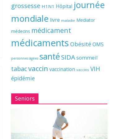
journée
grossesse
Hôpital
H1N1
mondiale
livre
Mediator
maladie
médicament
médecins
médicaments
Obésité
OMS
santé
SIDA
sommeil
personnes âgées
vaccin
tabac
VIH
vaccination
vaccins
épidémie
Seniors