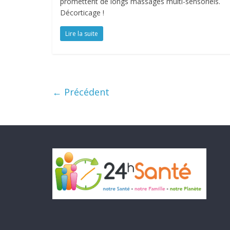
promettent de longs massages multi-sensoriels.
Décorticage !
Lire la suite
← Précédent