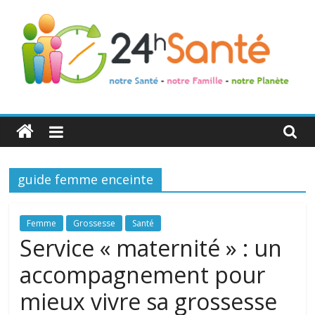
24h
Santé
guide femme enceinte
La
santé
de
Femme
Grossesse
Santé
toute
Service « maternité » : un
la
accompagnement pour
famille
mieux vivre sa grossesse