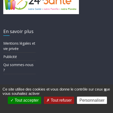
En savoir plus
Mentions légales et
vie privée
Publicité
Qui sommes-nous
?
Ce site utilise des cookies et vous donne le contrôle sur ceux que
X
vous souhaitez activer
Copyright © 2026
24h Santé
. Tous droits réservés.
Theme ColorMag par
ThemeGrill.
. Propulsé par
WordPress
.
Tout accepter
Tout refuser
Personnaliser