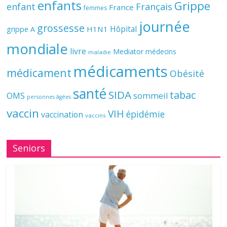
enfants
Grippe
enfant
Français
France
femmes
journée
grossesse
Hôpital
H1N1
grippe A
mondiale
livre
Mediator
médecins
maladie
médicaments
médicament
Obésité
santé
SIDA
tabac
OMS
sommeil
personnes âgées
vaccin
VIH
épidémie
vaccination
vaccins
Seniors