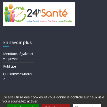
En savoir plus
Mentions légales et
vie privée
Publicité
Qui sommes-nous
?
Ce site utilise des cookies et vous donne le contrôle sur ceux que
X
vous souhaitez activer
Copyright © 2026
24h Santé
. Tous droits réservés.
Theme ColorMag par
ThemeGrill.
. Propulsé par
WordPress
.