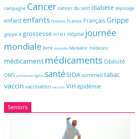
Cancer
diabète
cancer du sein
campagne
dépistage
enfants
Grippe
enfant
Français
France
femmes
journée
grossesse
Hôpital
H1N1
grippe A
mondiale
livre
Mediator
médecins
maladie
médicaments
médicament
Obésité
santé
SIDA
tabac
OMS
sommeil
personnes âgées
vaccin
VIH
épidémie
vaccination
vaccins
Seniors