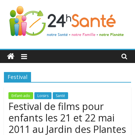
24h
Santé
Festival
La
santé
de
Enfant-ado
Loisirs
Santé
toute
Festival de films pour
la
enfants les 21 et 22 mai
famille
2011 au Jardin des Plantes