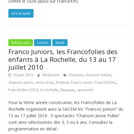
contre le SIDA (aussi sur France4.fr).
Lire la suite
Enfant-ado
Loisirs
Santé
Franco Juniors, les Francofolies des
enfants à La Rochelle, du 13 au 17
juillet 2010
,
,
18 juin 2010
Rédaction
chanson
chanson enfant
,
,
,
,
,
chanson junior
enzo enzo
Festival
franco junior
francofolies
,
,
,
francofolies 2010
la rochelle
Musique
spectacle
Pour la 5ème année consécutive, les Francofolies de La
Rochelle organisent avec la SACEM les “Francos Juniors” du
13 au 17 juillet 2010 . 5 spectacles “Chanson Jeune Public”
sont ainsi sélectionnés dès 3, 5 ou 6 ans. Consultez la
programmation en détail :