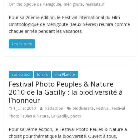
,
,
Ornithologique de Ménigoute
ménigoute
réalisateur
Pour sa 26ème édition, le Festival International du Film
Ornithologique de Ménigoute (Deux-Sèvres) réunira comme
chaque année pendant les vacances
Lire la suite
conso bio
loisirs
ma Planète
Festival Photo Peuples & Nature
2010 de la Gacilly : la biodiversité à
l’honneur
,
,
1 juillet 2010
Rédaction
biodiversité
Festival
Festival
,
,
Photo Peules & Nature
La Gacilly
photo
Pour sa 7ème édition, le Festival Photo Peules & Nature a
choisit pour thématique la biodiversité. Ouvert à tous,