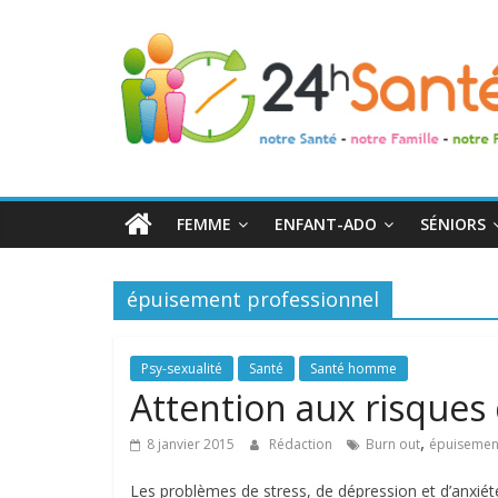
24h
Santé
La
santé
de
FEMME
ENFANT-ADO
SÉNIORS
toute
la
famille
épuisement professionnel
Psy-sexualité
Santé
Santé homme
Attention aux risques
,
8 janvier 2015
Rédaction
Burn out
épuisemen
Les problèmes de stress, de dépression et d’anxiét