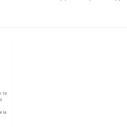
r 10
l
e la