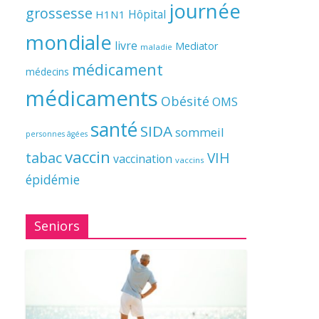
journée
grossesse
Hôpital
H1N1
mondiale
livre
Mediator
maladie
médicament
médecins
médicaments
Obésité
OMS
santé
SIDA
sommeil
personnes âgées
vaccin
tabac
VIH
vaccination
vaccins
épidémie
Seniors