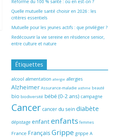
Réforme du 100 % santé : où en est-on ?
Quelle mutuelle santé choisir en 2026 : les
critères essentiels
Mutuelle pour les jeunes actifs : que privilégier ?
Redécouvrir la vie sereine en résidence senior,
entre culture et nature
Étiquettes
alcool
alimentation
allergies
allergie
Alzheimer
Assurance-maladie
beauté
asthme
bio
bébé (0-2 ans)
campagne
biodiversité
Cancer
diabète
cancer du sein
enfants
enfant
dépistage
femmes
Grippe
Français
France
grippe A