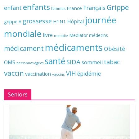
enfants
Grippe
enfant
Français
France
femmes
journée
grossesse
Hôpital
H1N1
grippe A
mondiale
livre
Mediator
médecins
maladie
médicaments
médicament
Obésité
santé
SIDA
tabac
OMS
sommeil
personnes âgées
vaccin
VIH
épidémie
vaccination
vaccins
Seniors