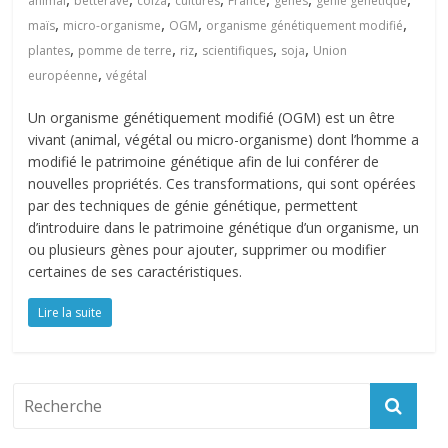
animal
betterave
colza
cultures
France
gènes
génie génétique
,
,
,
,
maïs
micro-organisme
OGM
organisme génétiquement modifié
,
,
,
,
,
plantes
pomme de terre
riz
scientifiques
soja
Union
,
européenne
végétal
Un organisme génétiquement modifié (OGM) est un être
vivant (animal, végétal ou micro-organisme) dont l’homme a
modifié le patrimoine génétique afin de lui conférer de
nouvelles propriétés. Ces transformations, qui sont opérées
par des techniques de génie génétique, permettent
d’introduire dans le patrimoine génétique d’un organisme, un
ou plusieurs gènes pour ajouter, supprimer ou modifier
certaines de ses caractéristiques.
Lire la suite