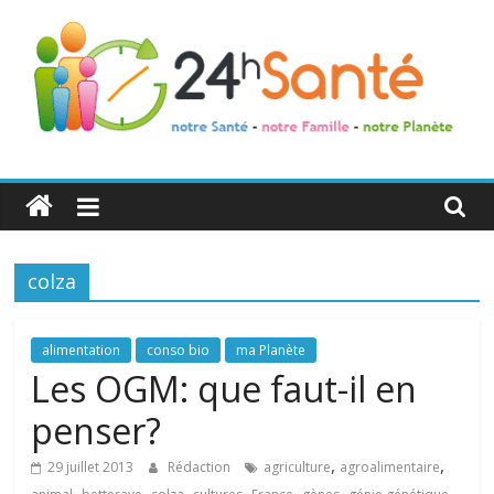
24h
Santé
colza
La
santé
de
alimentation
conso bio
ma Planète
toute
Les OGM: que faut-il en
la
penser?
famille
,
,
29 juillet 2013
Rédaction
agriculture
agroalimentaire
,
,
,
,
,
,
,