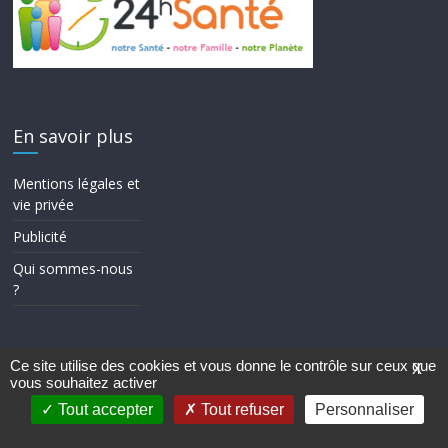
En savoir plus
Mentions légales et
vie privée
Publicité
Qui sommes-nous
?
Ce site utilise des cookies et vous donne le contrôle sur ceux que
X
vous souhaitez activer
Copyright © 2026
24h Santé
. Tous droits réservés.
Theme ColorMag par
ThemeGrill.
. Propulsé par
WordPress
.
Tout accepter
Tout refuser
Personnaliser