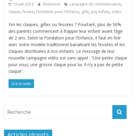
,
18 juin 2013
Rédaction
campagne de communication
,
,
,
,
,
claque
fessée
Fondation pour l'Enfance
gifle
psy enfant
vidéo
Fini les claques, gifles ou fessées ? Pourtant, plus de 50%
des parents commencent à frapper leur enfant avant l’âge
de 2 ans. Selon la Fondation pour l’Enfance, il faut en finir
avec notre modèle traditionnel banalisant les fessées et les
claques distribuées à nos enfants. Le message de leur
nouvelle campagne vidéo est sans appel : “Une petite claque
pour vous; une grosse claque pour lui. Il n’y a pas de petite
claque”.
Lire la suite
Articles récents