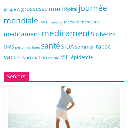
journée
grossesse
Hôpital
H1N1
grippe A
mondiale
livre
Mediator
médecins
maladie
médicaments
médicament
Obésité
santé
SIDA
tabac
OMS
sommeil
personnes âgées
vaccin
VIH
épidémie
vaccination
vaccins
Seniors