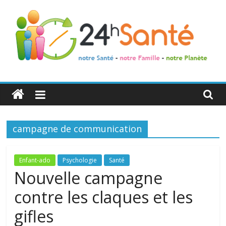
24h
Santé
campagne de communication
La
santé
de
Enfant-ado
Psychologie
Santé
toute
Nouvelle campagne
la
contre les claques et les
famille
gifles