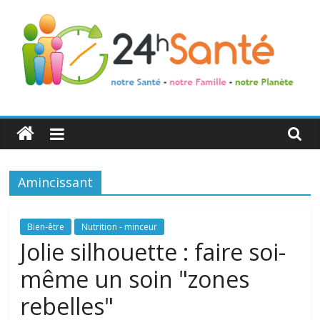
24h
Santé
Amincissant
La
santé
de
Bien-être
Nutrition - minceur
toute
Jolie silhouette : faire soi-
la
même un soin "zones
famille
rebelles"