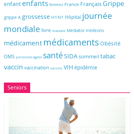
enfants
Grippe
enfant
Français
France
femmes
journée
grossesse
Hôpital
H1N1
grippe A
mondiale
livre
Mediator
médecins
maladie
médicaments
médicament
Obésité
santé
SIDA
tabac
OMS
sommeil
personnes âgées
vaccin
VIH
épidémie
vaccination
vaccins
Seniors