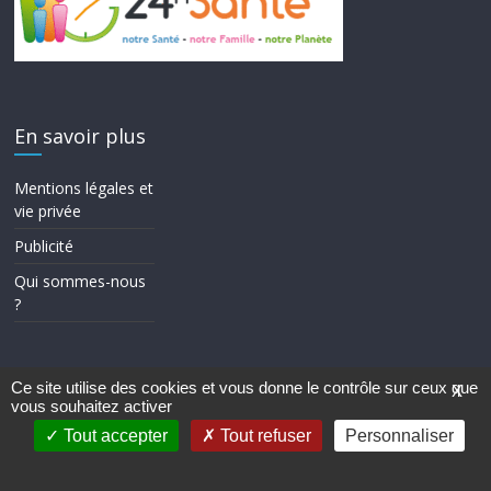
En savoir plus
Mentions légales et
vie privée
Publicité
Qui sommes-nous
?
Ce site utilise des cookies et vous donne le contrôle sur ceux que
X
vous souhaitez activer
Copyright © 2026
24h Santé
. Tous droits réservés.
Theme ColorMag par
ThemeGrill.
. Propulsé par
WordPress
.
Tout accepter
Tout refuser
Personnaliser