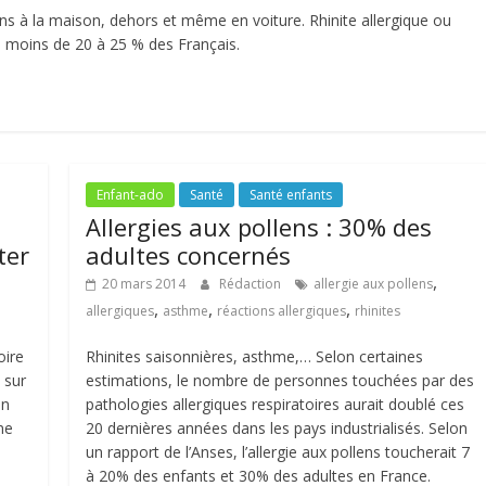
lens à la maison, dehors et même en voiture. Rhinite allergique ou
as moins de 20 à 25 % des Français.
Enfant-ado
Santé
Santé enfants
Allergies aux pollens : 30% des
ter
adultes concernés
,
20 mars 2014
Rédaction
allergie aux pollens
,
,
,
allergiques
asthme
réactions allergiques
rhinites
oire
Rhinites saisonnières, asthme,… Selon certaines
 sur
estimations, le nombre de personnes touchées par des
on
pathologies allergiques respiratoires aurait doublé ces
ne
20 dernières années dans les pays industrialisés. Selon
un rapport de l’Anses, l’allergie aux pollens toucherait 7
à 20% des enfants et 30% des adultes en France.