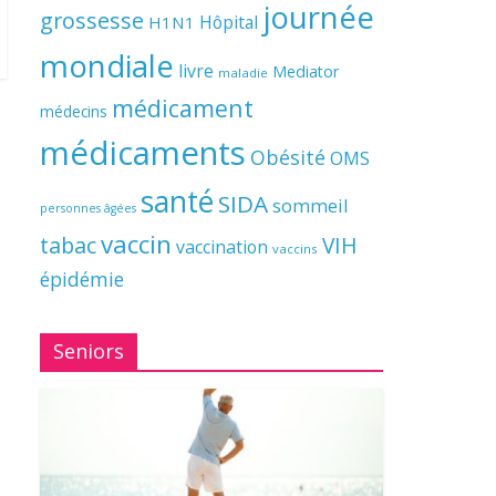
journée
grossesse
Hôpital
H1N1
mondiale
livre
Mediator
maladie
médicament
médecins
médicaments
Obésité
OMS
santé
SIDA
sommeil
personnes âgées
vaccin
tabac
VIH
vaccination
vaccins
épidémie
Seniors