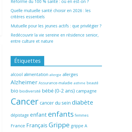
Réforme du 100 % santé : où en est-on ?
Quelle mutuelle santé choisir en 2026 : les
critères essentiels
Mutuelle pour les jeunes actifs : que privilégier ?
Redécouvrir la vie sereine en résidence senior,
entre culture et nature
Étiquettes
alcool
alimentation
allergies
allergie
Alzheimer
Assurance-maladie
beauté
asthme
bio
bébé (0-2 ans)
campagne
biodiversité
Cancer
diabète
cancer du sein
enfants
enfant
dépistage
femmes
Grippe
Français
France
grippe A