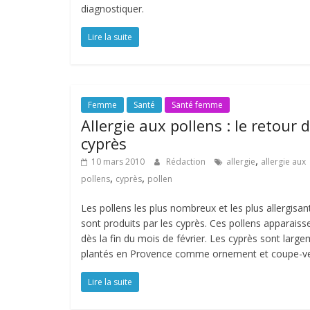
diagnostiquer.
Lire la suite
Femme
Santé
Santé femme
Allergie aux pollens : le retour 
cyprès
,
10 mars 2010
Rédaction
allergie
allergie aux
,
,
pollens
cyprès
pollen
Les pollens les plus nombreux et les plus allergisan
sont produits par les cyprès. Ces pollens apparaiss
dès la fin du mois de février. Les cyprès sont larg
plantés en Provence comme ornement et coupe-ve
Lire la suite