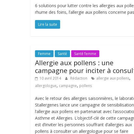
6 solutions pour lutter contre les allergies aux pol
rhume des foins, l’allergie aux pollens concerne p
Lire la suite
Femme
Santé
Santé femme
Allergie aux pollens : une
campagne pour inciter à consul
,
10 avril 2014
Rédaction
allergie aux pollens
,
,
allergologue
campagne
pollens
Avec le retour des allergies saisonnières, le laborat
Stallergenes lance une campagne de sensibilisation
l’allergie aux pollens en partenariat avec l’associati
Asthme et Allergies. L’objectif-clé de cette campag
est d’inviter les personnes souffrant d’allergies aux
pollens à consulter un allergologue pour se faire