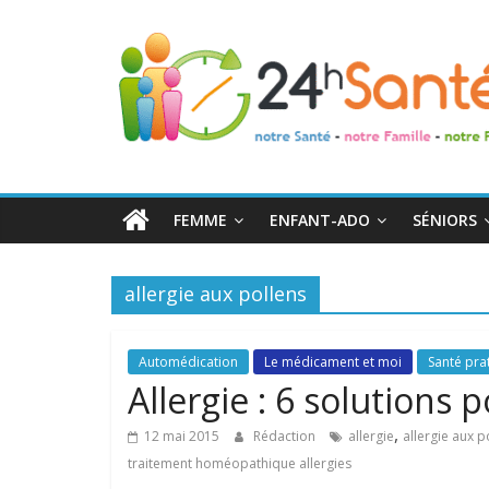
24h
Santé
La
santé
de
FEMME
ENFANT-ADO
SÉNIORS
toute
la
famille
allergie aux pollens
Automédication
Le médicament et moi
Santé pra
Allergie : 6 solutions
,
12 mai 2015
Rédaction
allergie
allergie aux p
traitement homéopathique allergies