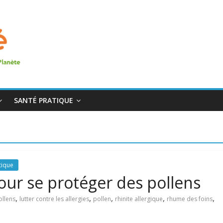
SANTÉ PRATIQUE
tique
 pour se protéger des pollens
,
,
,
,
,
ollens
lutter contre les allergies
pollen
rhinite allergique
rhume des foins