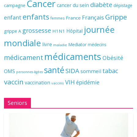
Cancer
diabète
cancer du sein
campagne
dépistage
enfants
Grippe
enfant
Français
France
femmes
journée
grossesse
Hôpital
H1N1
grippe A
mondiale
livre
Mediator
médecins
maladie
médicaments
médicament
Obésité
santé
SIDA
tabac
OMS
sommeil
personnes âgées
vaccin
VIH
épidémie
vaccination
vaccins
Seniors