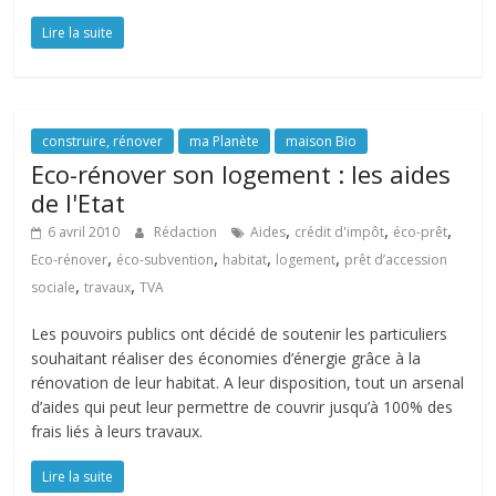
Lire la suite
construire, rénover
ma Planète
maison Bio
Eco-rénover son logement : les aides
de l'Etat
,
,
,
6 avril 2010
Rédaction
Aides
crédit d'impôt
éco-prêt
,
,
,
,
Eco-rénover
éco-subvention
habitat
logement
prêt d’accession
,
,
sociale
travaux
TVA
Les pouvoirs publics ont décidé de soutenir les particuliers
souhaitant réaliser des économies d’énergie grâce à la
rénovation de leur habitat. A leur disposition, tout un arsenal
d’aides qui peut leur permettre de couvrir jusqu’à 100% des
frais liés à leurs travaux.
Lire la suite