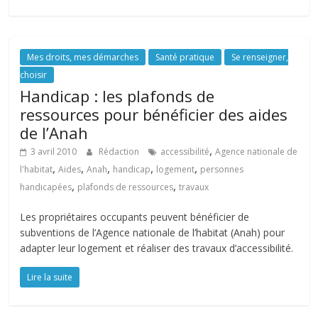
Mes droits, mes démarches
Santé pratique
Se renseigner,
choisir
Handicap : les plafonds de
ressources pour bénéficier des aides
de l’Anah
,
3 avril 2010
Rédaction
accessibilité
Agence nationale de
,
,
,
,
,
l'habitat
Aides
Anah
handicap
logement
personnes
,
,
handicapées
plafonds de ressources
travaux
Les propriétaires occupants peuvent bénéficier de
subventions de l’Agence nationale de l’habitat (Anah) pour
adapter leur logement et réaliser des travaux d’accessibilité.
Lire la suite