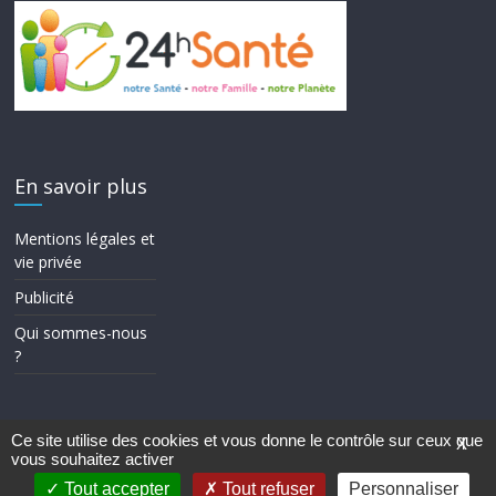
En savoir plus
Mentions légales et
vie privée
Publicité
Qui sommes-nous
?
Ce site utilise des cookies et vous donne le contrôle sur ceux que
X
vous souhaitez activer
Copyright © 2026
24h Santé
. Tous droits réservés.
Theme ColorMag par
ThemeGrill.
. Propulsé par
WordPress
.
Tout accepter
Tout refuser
Personnaliser