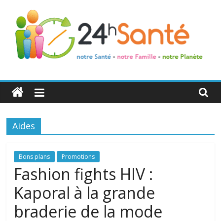
24h
Santé
Aides
La
santé
de
Bons plans
Promotions
toute
Fashion fights HIV :
la
Kaporal à la grande
famille
braderie de la mode