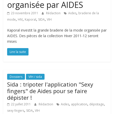
organisée par AIDES
,
23 novembre 2011
Rédaction
Aides
braderie de la
,
,
,
,
mode
HIV
Kaporal
SIDA
VIH
Kaporal investit la grande braderie de la mode organisée par
AIDES. Des pièces de la collection Hiver 2011-12 seront
mises
Lire la suite
Dossiers
VIH / sida
Sida : tripoter l'application "Sexy
fingers" de Aides pour se faire
dépister !
,
,
,
22 juillet 2011
Rédaction
Aides
application
dépistage
,
,
sexy fingers
SIDA
VIH