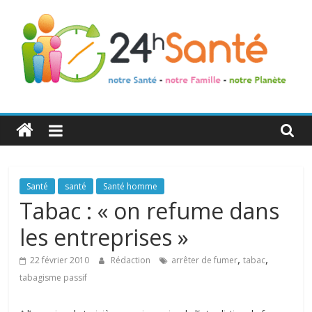
24h
Santé
La
Santé
santé
Santé homme
santé
Tabac : « on refume dans
de
les entreprises »
toute
la
,
,
22 février 2010
Rédaction
arrêter de fumer
tabac
famille
tabagisme passif