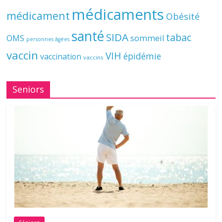
médicaments
médicament
Obésité
santé
SIDA
tabac
OMS
sommeil
personnes âgées
vaccin
VIH
épidémie
vaccination
vaccins
Seniors