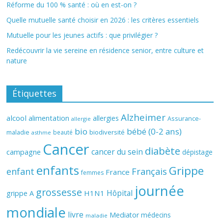
Réforme du 100 % santé : où en est-on ?
Quelle mutuelle santé choisir en 2026 : les critères essentiels
Mutuelle pour les jeunes actifs : que privilégier ?
Redécouvrir la vie sereine en résidence senior, entre culture et
nature
Étiquettes
Alzheimer
alcool
alimentation
allergies
Assurance-
allergie
bio
bébé (0-2 ans)
biodiversité
maladie
beauté
asthme
Cancer
diabète
cancer du sein
campagne
dépistage
enfants
Grippe
enfant
Français
France
femmes
journée
grossesse
Hôpital
H1N1
grippe A
mondiale
livre
Mediator
médecins
maladie