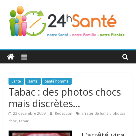
24h
Santé
La
Santé
santé
Santé homme
santé
Tabac : des photos chocs
de
mais discrètes…
toute
la
,
22 décembre 2009
Rédaction
arrêter de fumer
photos
famille
,
choc
tabac
L’arrêté visa