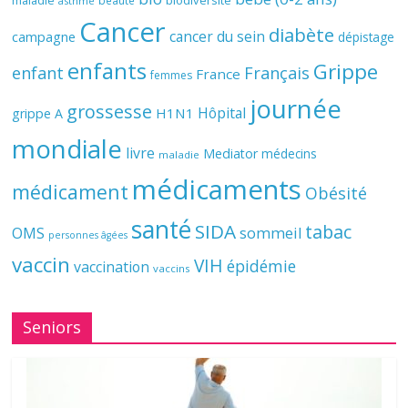
biodiversité
maladie
beauté
asthme
Cancer
diabète
cancer du sein
campagne
dépistage
enfants
Grippe
enfant
Français
France
femmes
journée
grossesse
Hôpital
H1N1
grippe A
mondiale
livre
Mediator
médecins
maladie
médicaments
médicament
Obésité
santé
SIDA
tabac
OMS
sommeil
personnes âgées
vaccin
VIH
épidémie
vaccination
vaccins
Seniors