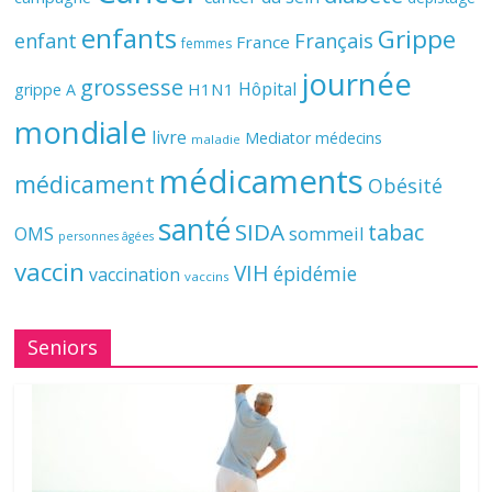
enfants
Grippe
enfant
Français
France
femmes
journée
grossesse
Hôpital
H1N1
grippe A
mondiale
livre
Mediator
médecins
maladie
médicaments
médicament
Obésité
santé
SIDA
tabac
OMS
sommeil
personnes âgées
vaccin
VIH
épidémie
vaccination
vaccins
Seniors