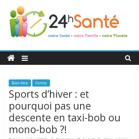
24h
Santé
La
Bien-être
Forme
santé
Sports d’hiver : et
de
pourquoi pas une
toute
la
descente en taxi-bob ou
famille
mono-bob ?!