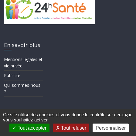
En savoir plus
Mentions légales et
vie privée
Publicité
Qui sommes-nous
?
Ce site utilise des cookies et vous donne le contrôle sur ceux que
X
vous souhaitez activer
Copyright © 2026
24h Santé
. Tous droits réservés.
Theme ColorMag par
ThemeGrill.
. Propulsé par
WordPress
.
Tout accepter
Tout refuser
Personnaliser