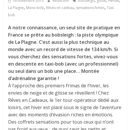
,
,
,
16 novembre 2010
Rédaction
bobsleigh
glisse
Héliski
,
,
,
,
La Plagne
Mono-bob
Rêves en cadeau
sensations fortes
Taxi-
bob
A notre connaissance, un seul site de pratique en
France se prête au bobsleigh : la piste olympique
de La Plagne. C’est aussi la plus technique au
monde avec un record de vitesse de 134 km/h. Si
vous cherchez des sensations fortes, vivez-vous
en descente en taxi-bob (avec un professionnel)
ou seul dans un bob une place… Montée
d’adrénaline garantie !
À l’approche des premiers frimas de l’hiver, les
envies de neige et de glisse se réveillent ! Chez
Rêves en Cadeaux, le 1er tour-opérateur dédié aux
loisirs, cet hiver est placé sous le signe de l’aventure
avec des moments d’évasion riches en émotions.
Des coffrets sensations pour tous ceux qui n’ont
pas froid aux yeux… de quoi ravir les petits et