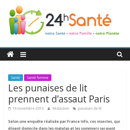
24h
Santé
La
Santé
Santé femme
santé
Les punaises de lit
de
prennent d’assaut Paris
toute
la
16 novembre 2010
Rédaction
punaises de lit
famille
Selon une enquête réalisée par France Info, ces insectes, qui
élisent domicile dans les matelas et les sommiers seraient