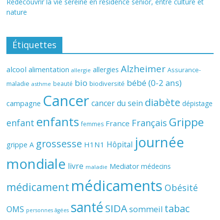
Redécouvrir la vie sereine en résidence senior, entre culture et
nature
Étiquettes
Alzheimer
alcool
alimentation
allergies
Assurance-
allergie
bio
bébé (0-2 ans)
biodiversité
maladie
beauté
asthme
Cancer
diabète
cancer du sein
campagne
dépistage
enfants
Grippe
enfant
Français
France
femmes
journée
grossesse
Hôpital
H1N1
grippe A
mondiale
livre
Mediator
médecins
maladie
médicaments
médicament
Obésité
santé
SIDA
tabac
OMS
sommeil
personnes âgées