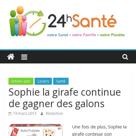
24h
Santé
La
Enfant-ado
Loisirs
Santé
santé
Sophie la girafe continue
de
de gagner des galons
toute
la
19 mars 2013
Rédaction
famille
Une fois de plus, Sophie la
girafe continue son