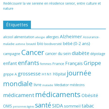
Redécouvrir la vie sereine en résidence senior, entre culture et
nature
Étiquettes
Alzheimer
alcool
alimentation
allergies
Assurance-
allergie
bio
bébé (0-2 ans)
biodiversité
maladie
beauté
asthme
Cancer
diabète
cancer du sein
campagne
dépistage
enfants
Grippe
enfant
Français
France
femmes
journée
grossesse
Hôpital
H1N1
grippe A
mondiale
livre
Mediator
médecins
maladie
médicaments
médicament
Obésité
santé
SIDA
tabac
OMS
sommeil
personnes âgées