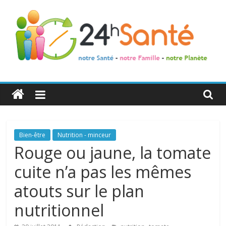
24h
Santé
La
Bien-être
Nutrition - minceur
santé
Rouge ou jaune, la tomate
de
cuite n’a pas les mêmes
toute
la
atouts sur le plan
famille
nutritionnel