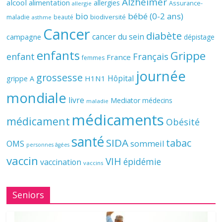
Alzheimer
alcool
alimentation
allergies
Assurance-
allergie
bio
bébé (0-2 ans)
biodiversité
maladie
beauté
asthme
Cancer
diabète
cancer du sein
campagne
dépistage
enfants
Grippe
enfant
Français
France
femmes
journée
grossesse
Hôpital
H1N1
grippe A
mondiale
livre
Mediator
médecins
maladie
médicaments
médicament
Obésité
santé
SIDA
tabac
OMS
sommeil
personnes âgées
vaccin
VIH
épidémie
vaccination
vaccins
Seniors