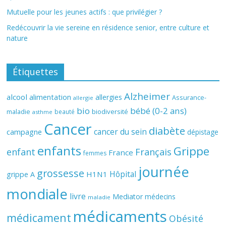
Mutuelle pour les jeunes actifs : que privilégier ?
Redécouvrir la vie sereine en résidence senior, entre culture et
nature
Étiquettes
Alzheimer
alcool
alimentation
allergies
Assurance-
allergie
bio
bébé (0-2 ans)
biodiversité
maladie
beauté
asthme
Cancer
diabète
cancer du sein
campagne
dépistage
enfants
Grippe
enfant
Français
France
femmes
journée
grossesse
Hôpital
H1N1
grippe A
mondiale
livre
Mediator
médecins
maladie
médicaments
médicament
Obésité