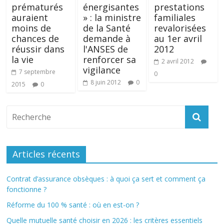
prématurés
énergisantes
prestations
auraient
» : la ministre
familiales
moins de
de la Santé
revalorisées
chances de
demande à
au 1er avril
réussir dans
l'ANSES de
2012
la vie
renforcer sa
2 avril 2012
vigilance
7 septembre
0
8 juin 2012
0
2015
0
Articles récents
Contrat d’assurance obsèques : à quoi ça sert et comment ça
fonctionne ?
Réforme du 100 % santé : où en est-on ?
Quelle mutuelle santé choisir en 2026 : les critères essentiels