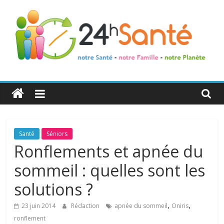
24h
Santé
La
Santé
Séniors
santé
Ronflements et apnée du
de
sommeil : quelles sont les
toute
la
solutions ?
famille
,
,
23 juin 2014
Rédaction
apnée du sommeil
Oniris
ronflement