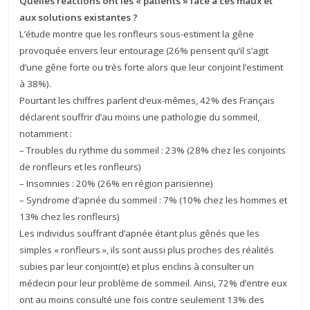
Quelles réactions ont les « patients » face à ces maux et
aux solutions existantes ?
L’étude montre que les ronfleurs sous-estiment la gêne
provoquée envers leur entourage (26% pensent qu’il s’agit
d’une gêne forte ou très forte alors que leur conjoint l’estiment
à 38%).
Pourtant les chiffres parlent d’eux-mêmes, 42% des Français
déclarent souffrir d’au moins une pathologie du sommeil,
notamment :
– Troubles du rythme du sommeil : 23% (28% chez les conjoints
de ronfleurs et les ronfleurs)
– Insomnies : 20% (26% en région parisienne)
– Syndrome d’apnée du sommeil : 7% (10% chez les hommes et
13% chez les ronfleurs)
Les individus souffrant d’apnée étant plus gênés que les
simples « ronfleurs », ils sont aussi plus proches des réalités
subies par leur conjoint(e) et plus enclins à consulter un
médecin pour leur problème de sommeil. Ainsi, 72% d’entre eux
ont au moins consulté une fois contre seulement 13% des