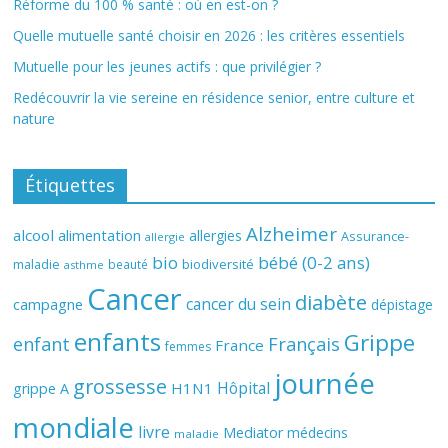
Réforme du 100 % santé : où en est-on ?
Quelle mutuelle santé choisir en 2026 : les critères essentiels
Mutuelle pour les jeunes actifs : que privilégier ?
Redécouvrir la vie sereine en résidence senior, entre culture et
nature
Étiquettes
Alzheimer
alcool
alimentation
allergies
Assurance-
allergie
bio
bébé (0-2 ans)
biodiversité
maladie
beauté
asthme
Cancer
diabète
cancer du sein
campagne
dépistage
enfants
Grippe
enfant
Français
France
femmes
journée
grossesse
Hôpital
H1N1
grippe A
mondiale
livre
Mediator
médecins
maladie