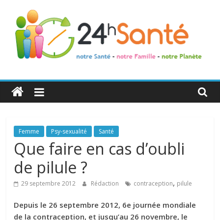
24h
Santé
La
Femme
Psy-sexualité
Santé
santé
Que faire en cas d’oubli
de
de pilule ?
toute
la
,
29 septembre 2012
Rédaction
contraception
pilule
famille
Depuis le 26 septembre 2012, 6e journée mondiale
de la contraception, et jusqu’au 26 novembre, le