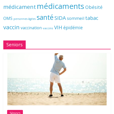
médicaments
médicament
Obésité
santé
SIDA
tabac
OMS
sommeil
personnes âgées
vaccin
VIH
épidémie
vaccination
vaccins
Seniors
Séniors