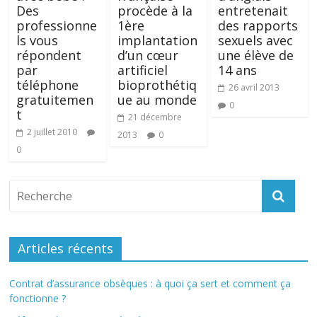
Des
procède à la
entretenait
professionne
1ère
des rapports
ls vous
implantation
sexuels avec
répondent
d’un cœur
une élève de
par
artificiel
14 ans
téléphone
bioprothétiq
26 avril 2013
gratuitemen
ue au monde
0
t
21 décembre
2 juillet 2010
2013
0
0
Articles récents
Contrat d’assurance obsèques : à quoi ça sert et comment ça
fonctionne ?