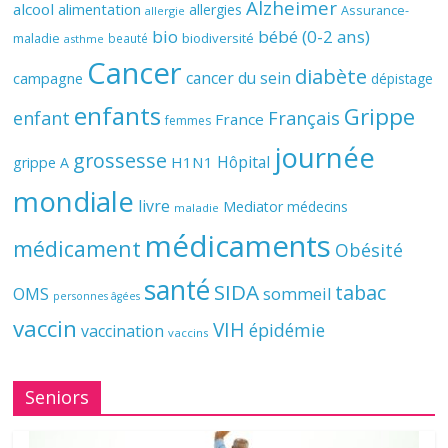
Alzheimer
alcool
alimentation
allergies
Assurance-
allergie
bio
bébé (0-2 ans)
biodiversité
maladie
beauté
asthme
Cancer
diabète
cancer du sein
campagne
dépistage
enfants
Grippe
enfant
Français
France
femmes
journée
grossesse
Hôpital
H1N1
grippe A
mondiale
livre
Mediator
médecins
maladie
médicaments
médicament
Obésité
santé
SIDA
tabac
OMS
sommeil
personnes âgées
vaccin
VIH
épidémie
vaccination
vaccins
Seniors