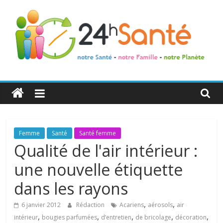
24h
Santé
La
Femme
Santé
Santé femme
santé
Qualité de l'air intérieur :
de
une nouvelle étiquette
toute
la
dans les rayons
famille
,
,
6 janvier 2012
Rédaction
Acariens
aérosols
air
,
,
,
,
,
intérieur
bougies parfumées
d’entretien
de bricolage
décoration