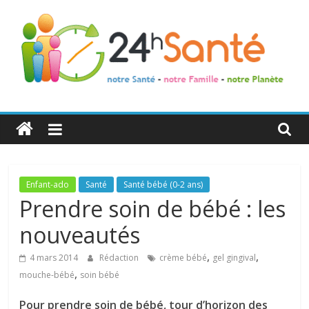
24h
Santé
La
Enfant-ado
Santé
Santé bébé (0-2 ans)
santé
Prendre soin de bébé : les
de
nouveautés
toute
la
,
,
4 mars 2014
Rédaction
crème bébé
gel gingival
famille
,
mouche-bébé
soin bébé
Pour prendre soin de bébé, tour d’horizon des