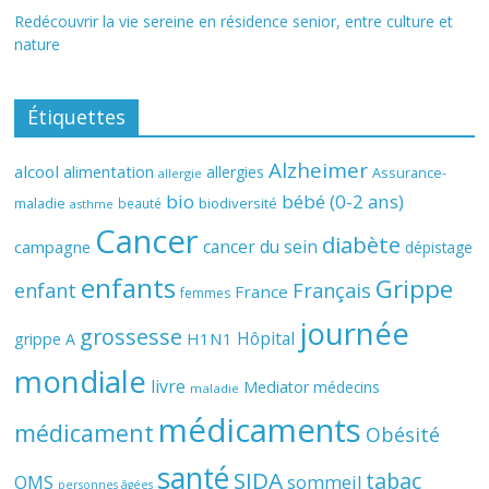
Redécouvrir la vie sereine en résidence senior, entre culture et
nature
Étiquettes
Alzheimer
alcool
alimentation
allergies
Assurance-
allergie
bio
bébé (0-2 ans)
biodiversité
maladie
beauté
asthme
Cancer
diabète
cancer du sein
campagne
dépistage
enfants
Grippe
enfant
Français
France
femmes
journée
grossesse
Hôpital
H1N1
grippe A
mondiale
livre
Mediator
médecins
maladie
médicaments
médicament
Obésité
santé
SIDA
tabac
OMS
sommeil
personnes âgées