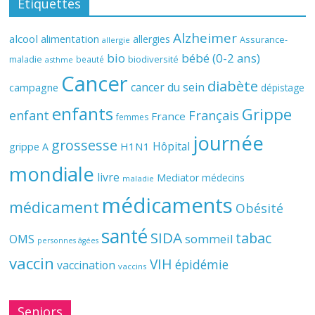
Étiquettes
Alzheimer
alcool
alimentation
allergies
Assurance-
allergie
bio
bébé (0-2 ans)
biodiversité
maladie
beauté
asthme
Cancer
diabète
cancer du sein
campagne
dépistage
enfants
Grippe
enfant
Français
France
femmes
journée
grossesse
Hôpital
H1N1
grippe A
mondiale
livre
Mediator
médecins
maladie
médicaments
médicament
Obésité
santé
SIDA
tabac
OMS
sommeil
personnes âgées
vaccin
VIH
épidémie
vaccination
vaccins
Seniors