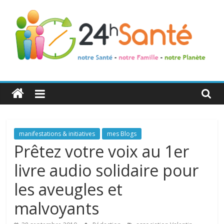
24h
Santé
La
manifestations & initiatives
mes Blogs
santé
Prêtez votre voix au 1er
de
livre audio solidaire pour
toute
la
les aveugles et
famille
malvoyants