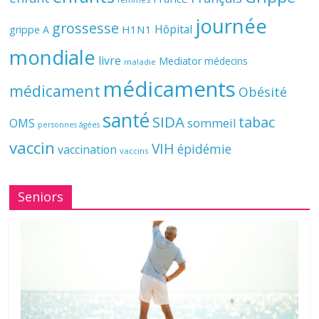
journée
grossesse
Hôpital
H1N1
grippe A
mondiale
livre
Mediator
médecins
maladie
médicaments
médicament
Obésité
santé
SIDA
tabac
OMS
sommeil
personnes âgées
vaccin
VIH
épidémie
vaccination
vaccins
Seniors