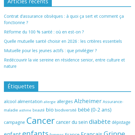
Articles récents
Contrat d’assurance obsèques : à quoi ça sert et comment ça
fonctionne ?
Réforme du 100 % santé : où en est-on ?
Quelle mutuelle santé choisir en 2026 : les critères essentiels
Mutuelle pour les jeunes actifs : que privilégier ?
Redécouvrir la vie sereine en résidence senior, entre culture et
nature
Étiquettes
Alzheimer
alcool
alimentation
allergies
Assurance-
allergie
bio
bébé (0-2 ans)
biodiversité
maladie
beauté
asthme
Cancer
diabète
cancer du sein
campagne
dépistage
enfants
Grippe
enfant
Français
France
femmes