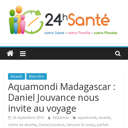
24h
Santé
La
Beauté
Bien-être
santé
Aquamondi Madagascar :
de
Daniel Jouvance nous
toute
la
invite au voyage
famille
,
,
28 septembre 2010
Rédaction
aquamondi
beauté
,
,
,
crème de douche
Daniel jouvance
lait pour le corps
parfum