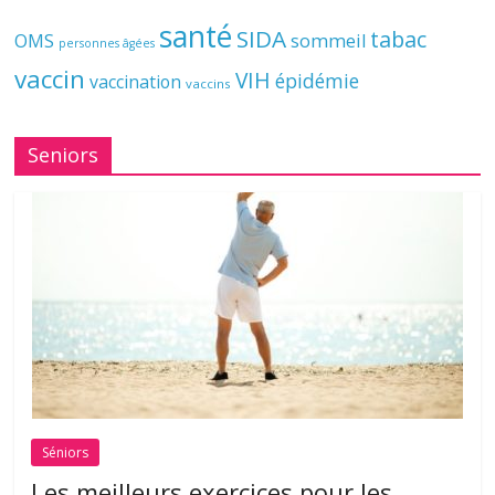
santé
SIDA
tabac
OMS
sommeil
personnes âgées
vaccin
VIH
épidémie
vaccination
vaccins
Seniors
Séniors
Les meilleurs exercices pour les