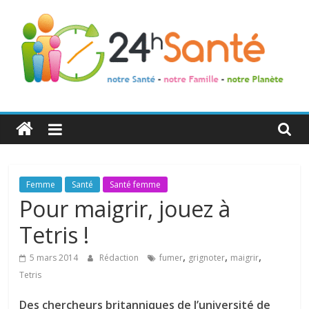
24h
Santé
La
Femme
Santé
Santé femme
santé
Pour maigrir, jouez à
de
Tetris !
toute
la
,
,
,
5 mars 2014
Rédaction
fumer
grignoter
maigrir
famille
Tetris
Des chercheurs britanniques de l’université de