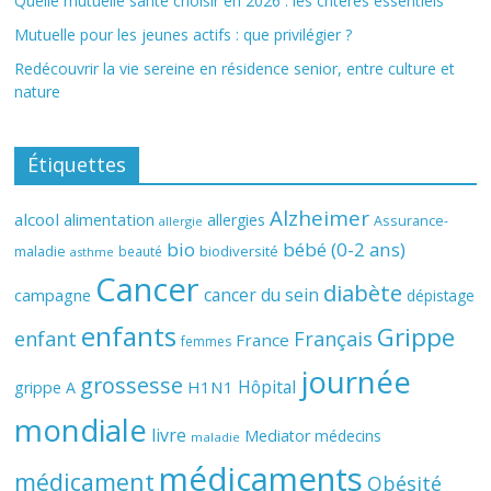
Quelle mutuelle santé choisir en 2026 : les critères essentiels
Mutuelle pour les jeunes actifs : que privilégier ?
Redécouvrir la vie sereine en résidence senior, entre culture et
nature
Étiquettes
Alzheimer
alcool
alimentation
allergies
Assurance-
allergie
bio
bébé (0-2 ans)
biodiversité
maladie
beauté
asthme
Cancer
diabète
cancer du sein
campagne
dépistage
enfants
Grippe
enfant
Français
France
femmes
journée
grossesse
Hôpital
H1N1
grippe A
mondiale
livre
Mediator
médecins
maladie
médicaments
médicament
Obésité