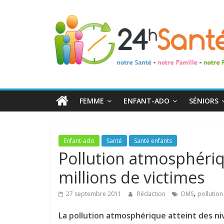
24h
Santé
La
santé
de
FEMME
ENFANT-ADO
SÉNIORS
toute
la
famille
Enfant-ado
Santé
Santé enfants
Pollution atmosphéri
millions de victimes
,
27 septembre 2011
Rédaction
OMS
pollutio
La pollution atmosphérique atteint des n