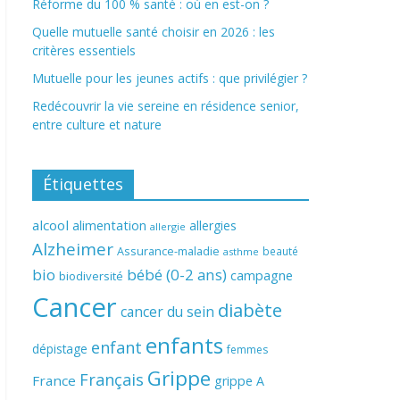
Réforme du 100 % santé : où en est-on ?
Quelle mutuelle santé choisir en 2026 : les
critères essentiels
Mutuelle pour les jeunes actifs : que privilégier ?
Redécouvrir la vie sereine en résidence senior,
entre culture et nature
Étiquettes
alcool
alimentation
allergies
allergie
Alzheimer
Assurance-maladie
beauté
asthme
bio
bébé (0-2 ans)
campagne
biodiversité
Cancer
diabète
cancer du sein
enfants
enfant
dépistage
femmes
Grippe
Français
France
grippe A