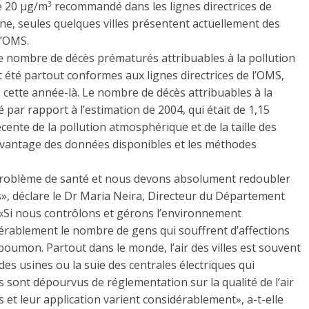
de 20 µg/m
recommandé dans les lignes directrices de
3
enne, seules quelques villes présentent actuellement des
l’OMS.
le nombre de décès prématurés attribuables à la pollution
nt été partout conformes aux lignes directrices de l’OMS,
s cette année-là. Le nombre de décès attribuables à la
par rapport à l’estimation de 2004, qui était de 1,15
écente de la pollution atmosphérique et de la taille des
 davantage des données disponibles et les méthodes
problème de santé et nous devons absolument redoubler
s», déclare le Dr Maria Neira, Directeur du Département
«Si nous contrôlons et gérons l’environnement
rablement le nombre de gens qui souffrent d’affections
 poumon. Partout dans le monde, l’air des villes est souvent
es usines ou la suie des centrales électriques qui
sont dépourvus de réglementation sur la qualité de l’air
es et leur application varient considérablement», a-t-elle