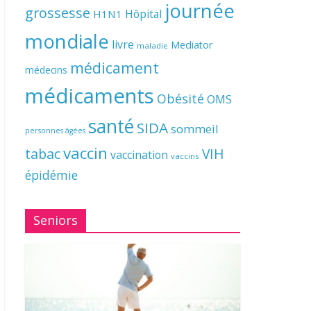
journée
grossesse
Hôpital
H1N1
mondiale
livre
Mediator
maladie
médicament
médecins
médicaments
Obésité
OMS
santé
SIDA
sommeil
personnes âgées
vaccin
tabac
VIH
vaccination
vaccins
épidémie
Seniors