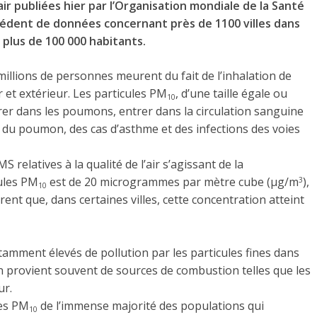
l’air publiées hier par l’Organisation mondiale de la Santé
écédent de données concernant près de 1100 villes dans
e plus de 100 000 habitants.
illions de personnes meurent du fait de l’inhalation de
r et extérieur. Les particules PM
, d’une taille égale ou
10
er dans les poumons, entrer dans la circulation sanguine
 du poumon, des cas d’asthme et des infections des voies
MS relatives à la qualité de l’air s’agissant de la
ules PM
est de 20 microgrammes par mètre cube (µg/m
),
3
10
nt que, dans certaines villes, cette concentration atteint
tamment élevés de pollution par les particules fines dans
n provient souvent de sources de combustion telles que les
ur.
les PM
de l’immense majorité des populations qui
10