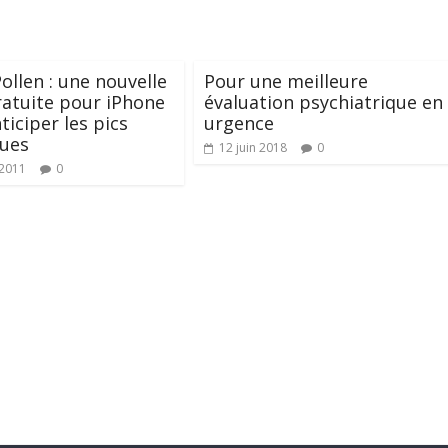
Pollen : une nouvelle
Pour une meilleure
ratuite pour iPhone
évaluation psychiatrique en
ticiper les pics
urgence
ques
12 juin 2018
0
 2011
0