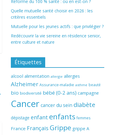
Réforme du 100 % santé : où en est-on ?
Quelle mutuelle santé choisir en 2026 : les
critères essentiels
Mutuelle pour les jeunes actifs : que privilégier ?
Redécouvrir la vie sereine en résidence senior,
entre culture et nature
Étiquettes
alcool
alimentation
allergies
allergie
Alzheimer
Assurance-maladie
beauté
asthme
→
bio
bébé (0-2 ans)
campagne
biodiversité
Cancer
diabète
cancer du sein
enfants
enfant
dépistage
femmes
Grippe
Français
France
grippe A