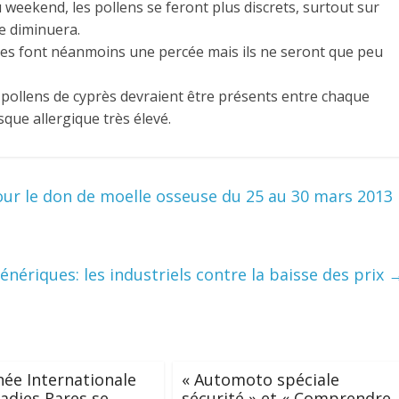
 weekend, les pollens se feront plus discrets, surtout sur
ue diminuera.
nées font néanmoins une percée mais ils ne seront que peu
pollens de cyprès devraient être présents entre chaque
sque allergique très élevé.
ur le don de moelle osseuse du 25 au 30 mars 2013
ériques: les industriels contre la baisse des prix
née Internationale
« Automoto spéciale
adies Rares se
sécurité » et « Comprendre