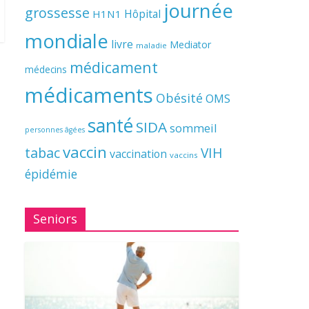
journée
grossesse
Hôpital
H1N1
mondiale
livre
Mediator
maladie
médicament
médecins
médicaments
Obésité
OMS
santé
SIDA
sommeil
personnes âgées
vaccin
tabac
VIH
vaccination
vaccins
épidémie
Seniors