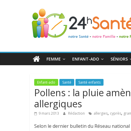
24h
Santé
La
santé
de
FEMME
ENFANT-ADO
SÉNIORS
toute
la
famille
Enfant-ado
Santé
Santé enfants
Pollens : la pluie amè
allergiques
,
,
9 mars 2013
Rédaction
allergies
cyprès
gra
Selon le dernier bulletin du Réseau national