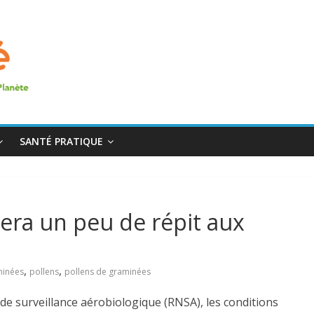
SANTÉ PRATIQUE
nera un peu de répit aux
,
,
minées
pollens
pollens de graminées
 de surveillance aérobiologique (RNSA), les conditions