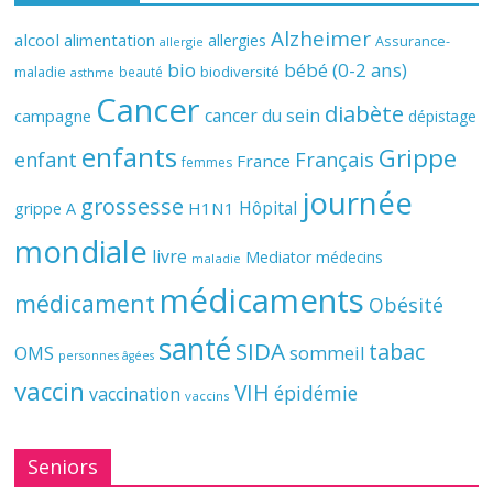
Alzheimer
alcool
alimentation
allergies
Assurance-
allergie
bio
bébé (0-2 ans)
biodiversité
maladie
beauté
asthme
Cancer
diabète
cancer du sein
campagne
dépistage
enfants
Grippe
enfant
Français
France
femmes
journée
grossesse
Hôpital
H1N1
grippe A
mondiale
livre
Mediator
médecins
maladie
médicaments
médicament
Obésité
santé
SIDA
tabac
OMS
sommeil
personnes âgées
vaccin
VIH
épidémie
vaccination
vaccins
Seniors