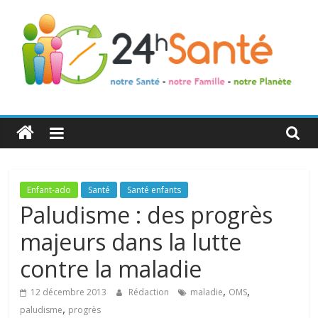
24h
Santé
La
Enfant-ado
Santé
Santé enfants
santé
Paludisme : des progrès
de
majeurs dans la lutte
toute
la
contre la maladie
famille
,
,
12 décembre 2013
Rédaction
maladie
OMS
,
paludisme
progrès