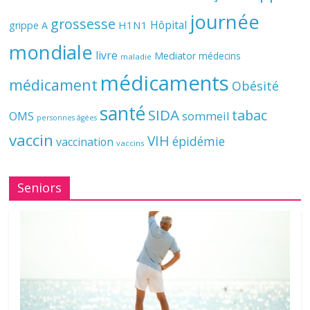
journée
grossesse
Hôpital
H1N1
grippe A
mondiale
livre
Mediator
médecins
maladie
médicaments
médicament
Obésité
santé
SIDA
tabac
OMS
sommeil
personnes âgées
vaccin
VIH
épidémie
vaccination
vaccins
Seniors