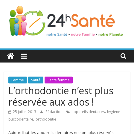
24h
Santé
La
Femme
Santé
Santé femme
santé
L’orthodontie n’est plus
de
réservée aux ados !
toute
la
,
25 juillet 2013
Rédaction
appareils dentaires
hygiène
famille
,
buccodentaire
orthodontie
Aujourd’hui, les appareils dentaires ne sont plus réservés