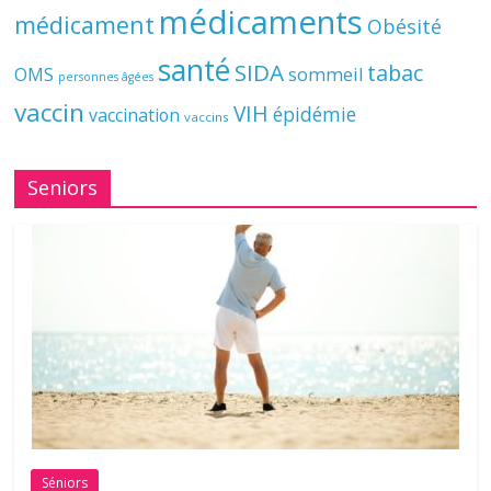
médicaments
médicament
Obésité
santé
SIDA
tabac
OMS
sommeil
personnes âgées
vaccin
VIH
épidémie
vaccination
vaccins
Seniors
Séniors