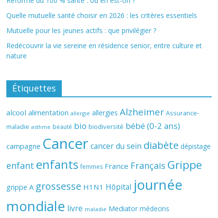
Réforme du 100 % santé : où en est-on ?
Quelle mutuelle santé choisir en 2026 : les critères essentiels
Mutuelle pour les jeunes actifs : que privilégier ?
Redécouvrir la vie sereine en résidence senior, entre culture et
nature
Étiquettes
Alzheimer
alcool
alimentation
allergies
Assurance-
allergie
bio
bébé (0-2 ans)
biodiversité
maladie
beauté
asthme
Cancer
diabète
cancer du sein
campagne
dépistage
enfants
Grippe
enfant
Français
France
femmes
journée
grossesse
Hôpital
H1N1
grippe A
mondiale
livre
Mediator
médecins
maladie