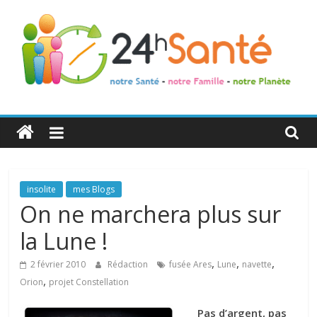
24h
Santé
La
insolite
mes Blogs
santé
On ne marchera plus sur
de
la Lune !
toute
la
,
,
,
2 février 2010
Rédaction
fusée Ares
Lune
navette
famille
,
Orion
projet Constellation
Pas d’argent, pas