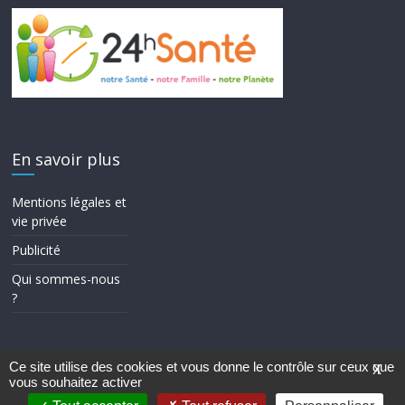
En savoir plus
Mentions légales et
vie privée
Publicité
Qui sommes-nous
?
Ce site utilise des cookies et vous donne le contrôle sur ceux que
X
vous souhaitez activer
Copyright © 2026
24h Santé
. Tous droits réservés.
Theme ColorMag par
ThemeGrill.
. Propulsé par
WordPress
.