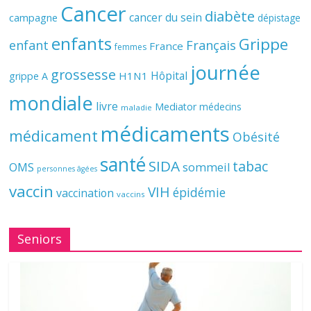
Cancer
diabète
cancer du sein
campagne
dépistage
enfants
Grippe
enfant
Français
France
femmes
journée
grossesse
Hôpital
H1N1
grippe A
mondiale
livre
Mediator
médecins
maladie
médicaments
médicament
Obésité
santé
SIDA
tabac
OMS
sommeil
personnes âgées
vaccin
VIH
épidémie
vaccination
vaccins
Seniors