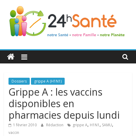
24h
Santé
La
Dossiers
grippe A (H1N1)
santé
Grippe A : les vaccins
de
disponibles en
toute
la
pharmacies depuis lundi
famille
,
,
,
1 février 2010
Rédaction
grippe A
H1N1
SAMU
vaccin