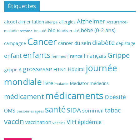
Étiquettes
Alzheimer
alcool
alimentation
allergies
Assurance-
allergie
bio
bébé (0-2 ans)
biodiversité
maladie
beauté
asthme
Cancer
diabète
cancer du sein
campagne
dépistage
enfants
Grippe
enfant
Français
France
femmes
journée
grossesse
Hôpital
H1N1
grippe A
mondiale
livre
Mediator
médecins
maladie
médicaments
médicament
Obésité
santé
SIDA
tabac
OMS
sommeil
personnes âgées
vaccin
VIH
épidémie
vaccination
vaccins