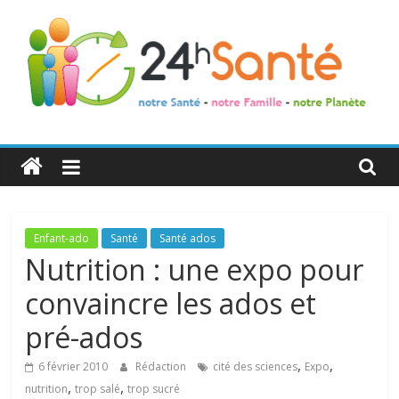
24h
Santé
La
Enfant-ado
Santé
Santé ados
santé
Nutrition : une expo pour
de
convaincre les ados et
toute
la
pré-ados
famille
,
,
6 février 2010
Rédaction
cité des sciences
Expo
,
,
nutrition
trop salé
trop sucré