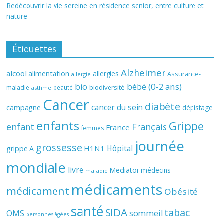
Redécouvrir la vie sereine en résidence senior, entre culture et
nature
Étiquettes
Alzheimer
alcool
alimentation
allergies
Assurance-
allergie
bio
bébé (0-2 ans)
biodiversité
maladie
beauté
asthme
Cancer
diabète
cancer du sein
campagne
dépistage
enfants
Grippe
enfant
Français
France
femmes
journée
grossesse
Hôpital
H1N1
grippe A
mondiale
livre
Mediator
médecins
maladie
médicaments
médicament
Obésité
santé
SIDA
tabac
OMS
sommeil
personnes âgées