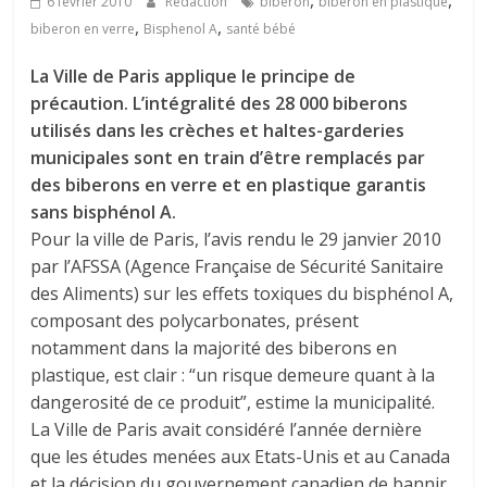
,
,
6 février 2010
Rédaction
biberon
biberon en plastique
,
,
biberon en verre
Bisphenol A
santé bébé
La Ville de Paris applique le principe de
précaution. L’intégralité des 28 000 biberons
utilisés dans les crèches et haltes-garderies
municipales sont en train d’être remplacés par
des biberons en verre et en plastique garantis
sans bisphénol A.
Pour la ville de Paris, l’avis rendu le 29 janvier 2010
par l’AFSSA (Agence Française de Sécurité Sanitaire
des Aliments) sur les effets toxiques du bisphénol A,
composant des polycarbonates, présent
notamment dans la majorité des biberons en
plastique, est clair : “un risque demeure quant à la
dangerosité de ce produit”, estime la municipalité.
La Ville de Paris avait considéré l’année dernière
que les études menées aux Etats-Unis et au Canada
et la décision du gouvernement canadien de bannir