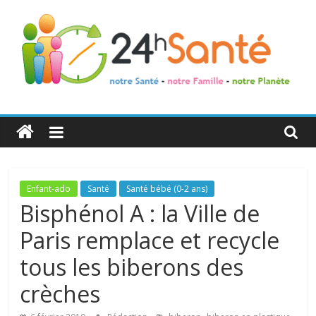
24h
Santé
La
Enfant-ado
Santé
Santé bébé (0-2 ans)
santé
Bisphénol A : la Ville de
de
Paris remplace et recycle
toute
la
tous les biberons des
famille
crèches