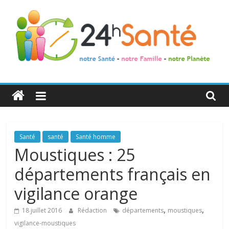
24h
Santé
La
Santé
santé
Santé homme
santé
Moustiques : 25
de
départements français en
toute
la
vigilance orange
famille
,
,
18 juillet 2016
Rédaction
départements
moustiques
vigilance-moustiques