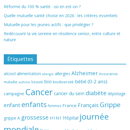
Réforme du 100 % santé : où en est-on ?
Quelle mutuelle santé choisir en 2026 : les critères essentiels
Mutuelle pour les jeunes actifs : que privilégier ?
Redécouvrir la vie sereine en résidence senior, entre culture et
nature
Étiquettes
Alzheimer
alcool
alimentation
allergies
Assurance-
allergie
bio
bébé (0-2 ans)
biodiversité
maladie
beauté
asthme
Cancer
diabète
cancer du sein
campagne
dépistage
enfants
Grippe
enfant
Français
France
femmes
journée
grossesse
Hôpital
H1N1
grippe A
mondiale