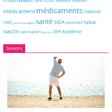
livre
Mediator
médecins
maladie
médicaments
médicament
Obésité
santé
SIDA
tabac
OMS
sommeil
personnes âgées
vaccin
VIH
épidémie
vaccination
vaccins
Seniors