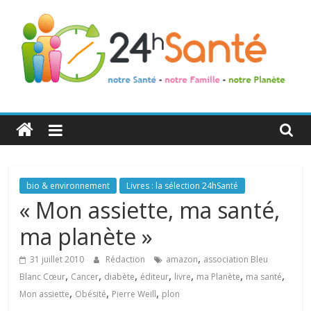
24h
Santé
La
bio & environnement
Livres : la sélection 24hSanté
santé
« Mon assiette, ma santé,
de
ma planète »
toute
la
,
31 juillet 2010
Rédaction
amazon
association Bleu
famille
,
,
,
,
,
,
,
Blanc Cœur
Cancer
diabète
éditeur
livre
ma Planète
ma santé
,
,
,
Mon assiette
Obésité
Pierre Weill
plon