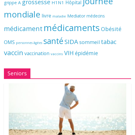
journée
grossesse
Hôpital
H1N1
grippe A
mondiale
livre
Mediator
médecins
maladie
médicaments
médicament
Obésité
santé
SIDA
tabac
OMS
sommeil
personnes âgées
vaccin
VIH
épidémie
vaccination
vaccins
Seniors