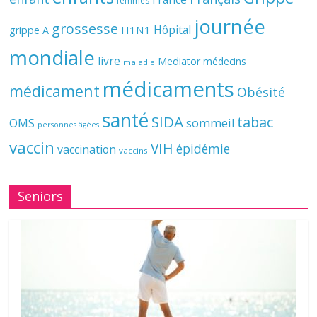
femmes
journée
grossesse
Hôpital
H1N1
grippe A
mondiale
livre
Mediator
médecins
maladie
médicaments
médicament
Obésité
santé
SIDA
tabac
OMS
sommeil
personnes âgées
vaccin
VIH
épidémie
vaccination
vaccins
Seniors