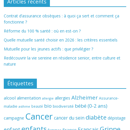
Articles récents
Contrat d’assurance obsèques : à quoi ça sert et comment ça
fonctionne ?
Réforme du 100 % santé : où en est-on ?
Quelle mutuelle santé choisir en 2026 : les critères essentiels
Mutuelle pour les jeunes actifs : que privilégier ?
Redécouvrir la vie sereine en résidence senior, entre culture et
nature
Étiquettes
Alzheimer
alcool
alimentation
allergies
Assurance-
allergie
bio
bébé (0-2 ans)
biodiversité
maladie
beauté
asthme
Cancer
diabète
cancer du sein
campagne
dépistage
enfants
Grippe
enfant
Français
France