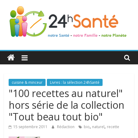
24h
Santé
La
cuisine & minceur
Livres : la sélection 24hSanté
santé
"100 recettes au naturel"
de
hors série de la collection
toute
la
"Tout beau tout bio"
famille
,
,
15 septembre 2011
Rédaction
bio
naturel
recette