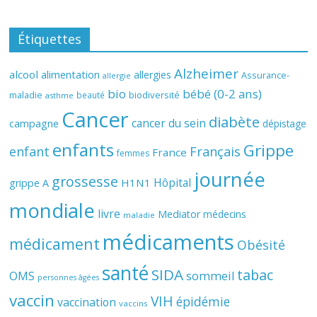
Étiquettes
Alzheimer
alcool
alimentation
allergies
Assurance-
allergie
bio
bébé (0-2 ans)
biodiversité
maladie
beauté
asthme
Cancer
diabète
cancer du sein
campagne
dépistage
enfants
Grippe
enfant
Français
France
femmes
journée
grossesse
Hôpital
H1N1
grippe A
mondiale
livre
Mediator
médecins
maladie
médicaments
médicament
Obésité
santé
SIDA
tabac
OMS
sommeil
personnes âgées
vaccin
VIH
épidémie
vaccination
vaccins