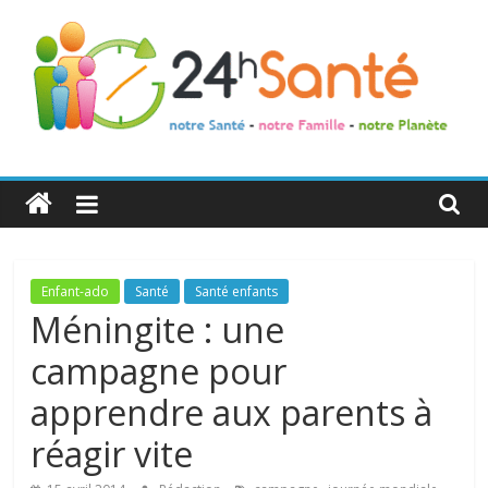
24h
Santé
La
Enfant-ado
Santé
Santé enfants
santé
Méningite : une
de
campagne pour
toute
la
apprendre aux parents à
famille
réagir vite