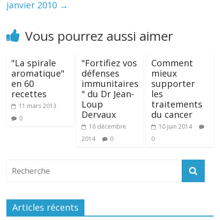
janvier 2010
→
Vous pourrez aussi aimer
"La spirale
"Fortifiez vos
Comment
aromatique"
défenses
mieux
en 60
immunitaires
supporter
recettes
" du Dr Jean-
les
Loup
traitements
11 mars 2013
Dervaux
du cancer
0
16 décembre
10 juin 2014
2014
0
0
Articles récents