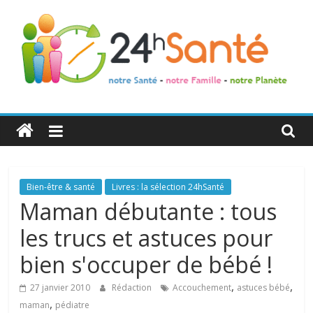
24h
Santé
La
Bien-être & santé
Livres : la sélection 24hSanté
santé
Maman débutante : tous
de
les trucs et astuces pour
toute
la
bien s'occuper de bébé !
famille
,
,
27 janvier 2010
Rédaction
Accouchement
astuces bébé
,
maman
pédiatre