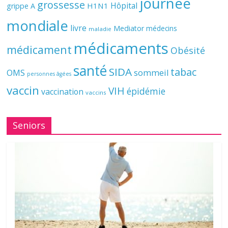
journée
grossesse
Hôpital
H1N1
grippe A
mondiale
livre
Mediator
médecins
maladie
médicaments
médicament
Obésité
santé
SIDA
tabac
OMS
sommeil
personnes âgées
vaccin
VIH
épidémie
vaccination
vaccins
Seniors